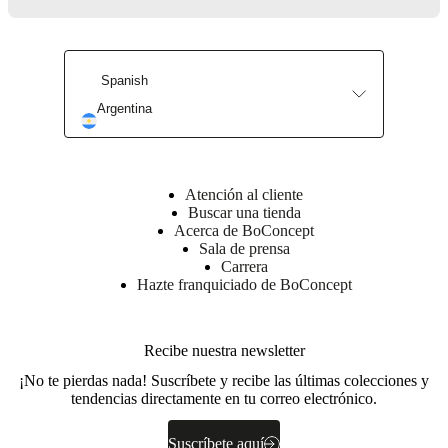
al
aire
libre
Espacios
pequeños
Oficinas
Spanish
en
casa
BoConcept
Argentina
+
Helena
Christensen
Inspiración
Atención
al
Atención al cliente
cliente
Contacto
Entrega
Cuidado
Buscar una tienda
del
Acerca de BoConcept
producto
Instrucciones
Sala de prensa
de
Carrera
montaje
Garantía
Legal
Servicio
Hazte franquiciado de BoConcept
de
decoración
de
interiores
Recibe nuestra newsletter
gratis
Solicita
muestras
¡No te pierdas nada! Suscríbete y recibe las últimas colecciones y
gratis
Buscar
tendencias directamente en tu correo electrónico.
una
tienda
Acerca
Suscríbete aquí
de