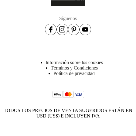
BoConcept
Valores
Responsabilidad
social
corporativa
La
Síguenos
historia
Sala
de
prensa
Artesanía
y
calidad
Conoce
a
nuestros
diseñadores
Personalización
Carrera
Standards
Información sobre los cookies
and
Términos y Condiciones
certifications
Declaración
Política de privacidad
de
accesibilidad
Hazte
franquiciado
Professionals
Trade
Program
Projects
Articles
and
news
TODOS LOS PRECIOS DE VENTA SUGERIDOS ESTÁN EN
USD (US$) E INCLUYEN IVA