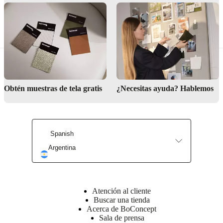
BoConcept
Valores
Responsabilidad
social
corporativa
La
Jarrones de metal
historia
Sala
de
prensa
Artesanía
y
calidad
Conoce
a
Obtén muestras de tela gratis
¿Necesitas ayuda? Hablemos
nuestros
diseñadores
Personalización
Carrera
Standards
and
certifications
Declaración
de
accesibilidad
Hazte
Spanish
franquiciado
Professionals
Trade
Argentina
Program
Projects
Articles
and
news
Atención al cliente
Buscar una tienda
Acerca de BoConcept
Sala de prensa