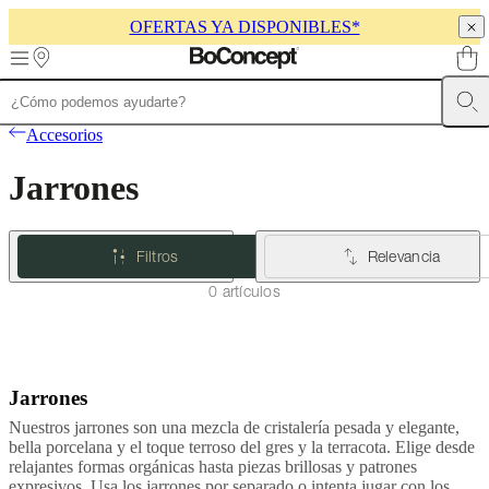
OFERTAS YA DISPONIBLES*
Skip to main content
Muebles
Sofás
Sillas
Mesas
Almacenamiento
Camas
Exteriores
Lámparas
Accesorios
de
sofás
Colecciones
Jarrones
de
mesas
Colecciones
de
sillas
Butacas
Filtros
Relevancia
Colecciones
Beds
collections
Colecciones
0 artículos
de
almacenamiento
Colecciones
de
accesorios
Colección
de
Jarrones
tejidos
y
Nuestros jarrones son una mezcla de cristalería pesada y elegante,
pieles
Outlet
bella porcelana y el toque terroso del gres y la terracota. Elige desde
de
relajantes formas orgánicas hasta piezas brillosas y patrones
muebles
Espacios
Salas
Comedores
Dormitorios
Espacios
expresivos. Usa los jarrones por separado o intenta jugar con los