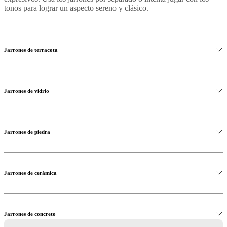
al
tonos para lograr un aspecto sereno y clásico.
aire
libre
Espacios
pequeños
Oficinas
en
Jarrones de terracota
casa
BoConcept
+
Helena
Christensen
Inspiración
Atención
al
Jarrones de vidrio
cliente
Contacto
Entrega
Cuidado
del
producto
Instrucciones
de
Jarrones de piedra
montaje
Garantía
Legal
Servicio
de
decoración
de
interiores
Jarrones de cerámica
gratis
Solicita
muestras
gratis
Buscar
una
Jarrones de concreto
tienda
Acerca
de