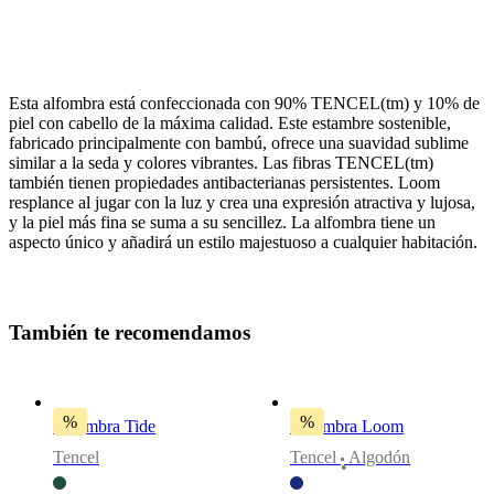
Esta alfombra está confeccionada con 90% TENCEL(tm) y 10% de
piel con cabello de la máxima calidad. Este estambre sostenible,
fabricado principalmente con bambú, ofrece una suavidad sublime
similar a la seda y colores vibrantes. Las fibras TENCEL(tm)
también tienen propiedades antibacterianas persistentes. Loom
resplance al jugar con la luz y crea una expresión atractiva y lujosa,
Color
y la piel más fina se suma a su sencillez. La alfombra tiene un
aspecto único y añadirá un estilo majestuoso a cualquier habitación.
en
marrón/en
blanco
Tamaño
T
a
m
b
i
é
n
t
e
r
e
c
o
m
e
n
d
a
m
o
s
L170xL240cm
Forma
de
%
%
Alfombra Tide
Alfombra Loom
la
Tencel
Tencel
Algodón
alfombra
•