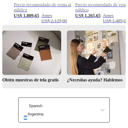
rectangular
Precio recomendado de venta al
Precio recomendado de venta
público
público
Funciones
principales
US$ 1.809,65
Antes
US$ 1.265,65
Antes
US$ 2.129,00
US$ 1.489,0
Capitoné
elaborado
a
mano
Forma
rectangular
Descargas
Obtén muestras de tela gratis
¿Necesitas ayuda? Hablemos
Hoja de
producto
Spanish
Materiales
Argentina
Composition
Frente: