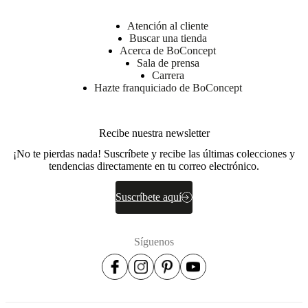
90%
tencel/10%
Atención al cliente
cuero
Buscar una tienda
-
Acerca de BoConcept
trasera:
Sala de prensa
70%
Carrera
algodón/30%
Hazte franquiciado de BoConcept
fibras
BoConcept
A/S
Recibe nuestra newsletter
Fabriksvej
¡No te pierdas nada! Suscríbete y recibe las últimas colecciones y
4
tendencias directamente en tu correo electrónico.
DK-
6870
Suscríbete aquí
Ølgod
Más
información
Síguenos
Instrucciones
de
mantenimiento