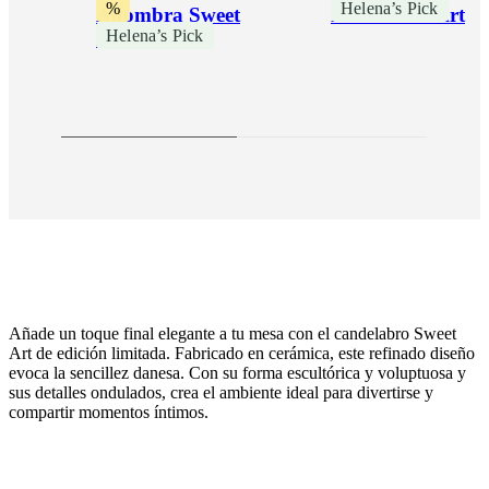
%
Helena’s Pick
Alfombra Sweet
Pouf Sweet Art
Helena’s Pick
Art
Añade un toque final elegante a tu mesa con el candelabro Sweet
Art de edición limitada. Fabricado en cerámica, este refinado diseño
evoca la sencillez danesa. Con su forma escultórica y voluptuosa y
sus detalles ondulados, crea el ambiente ideal para divertirse y
compartir momentos íntimos.
Diseñada
por