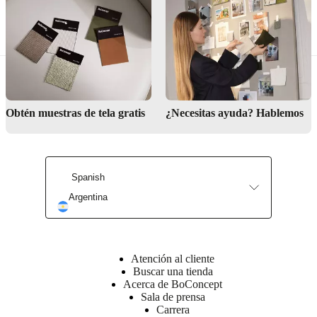
pesos
Diámetro
12
cm
Altura
7
Obtén muestras de tela gratis
¿Necesitas ayuda? Hablemos
cm
Peso
1
Spanish
kg
Argentina
Atención al cliente
Buscar una tienda
Acerca de BoConcept
¿Encaja
Sala de prensa
esto en tu
Carrera
habitación?