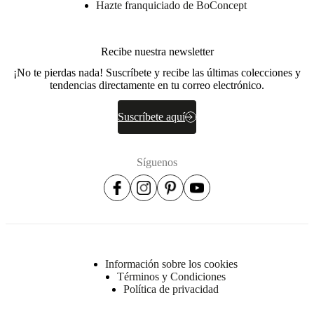
Hazte franquiciado de BoConcept
Nuestros
estilistas
pueden
ayudarte.
Recibe nuestra newsletter
Reserva
¡No te pierdas nada! Suscríbete y recibe las últimas colecciones y
una cita
tendencias directamente en tu correo electrónico.
Suscríbete aquí
Síguenos
Información sobre los cookies
Términos y Condiciones
Política de privacidad