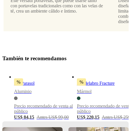
Este versátil portavelas, que puede usarse tanto
Diseña
con portavelas tradicionales como con las velas de
diseña
Limpiar
té, crea un ambiente cálido e íntimo.
limitad
con
combin
un
diseño
paño
seco
cuando
sea
necesario
T
a
m
b
i
é
n
t
e
r
e
c
o
m
e
n
d
a
m
o
s
No. de
104011036360
artículo
%
%
bol Parasol
Candelabro Fracture
Aluminio
Mármol
Precio recomendado de venta al
Precio recomendado de venta
público
público
US$ 84,15
Antes US$ 99,00
US$ 220,15
Antes US$ 259
Dimensiones
y