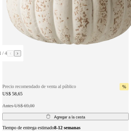
al
aire
libre
Espacios
pequeños
Oficinas
en
casa
BoConcept
+
Helena
Christensen
Inspiración
Atención
al
1
/
4
cliente
Contacto
Entrega
Cuidado
del
producto
Instrucciones
de
montaje
Garantía
Legal
Servicio
de
Precio recomendado de venta al público
%
decoración
US$ 58,65
de
interiores
gratis
Solicita
Antes US$ 69,00
muestras
gratis
Buscar
Agregar a la cesta
una
tienda
Acerca
Tiempo de entrega estimado
8-12 semanas
de