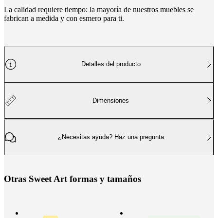
BoConcept
Valores
Responsabilidad
La calidad requiere tiempo: la mayoría de nuestros muebles se
social
fabrican a medida y con esmero para ti.
corporativa
La
historia
Sala
de
prensa
Artesanía
y
Detalles del producto
calidad
Conoce
a
nuestros
diseñadores
Personalización
Carrera
Standards
Dimensiones
and
certifications
Declaración
de
accesibilidad
Hazte
¿Necesitas ayuda? Haz una pregunta
franquiciado
Professionals
Trade
Program
Projects
Articles
and
news
O
t
r
a
s
S
w
e
e
t
A
r
t
f
o
r
m
a
s
y
t
a
m
a
ñ
o
s