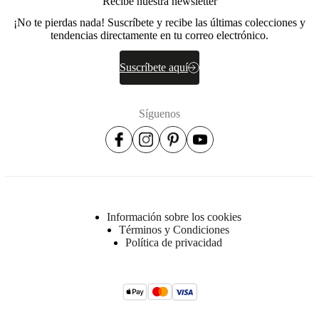
Recibe nuestra newsletter
espuma
¡No te pierdas nada! Suscríbete y recibe las últimas colecciones y
y
tendencias directamente en tu correo electrónico.
50%
plumas
y
Suscríbete aquí
plumones)
Estructura
Pino
Síguenos
macizo,
tablero
de
partículas,
madera
contrachapada,
aglomerado
Información sobre los cookies
Asiento
Términos y Condiciones
Espuma
Política de privacidad
PU
de
23
kg/m3
EV2315,
espuma