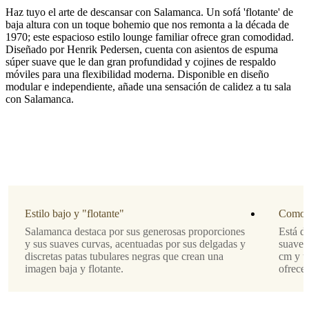
Haz tuyo el arte de descansar con Salamanca. Un sofá 'flotante' de
baja altura con un toque bohemio que nos remonta a la década de
1970; este espacioso estilo lounge familiar ofrece gran comodidad.
Diseñado por Henrik Pedersen, cuenta con asientos de espuma
súper suave que le dan gran profundidad y cojines de respaldo
móviles para una flexibilidad moderna. Disponible en diseño
Estilo
modular e independiente, añade una sensación de calidez a tu sala
de
con Salamanca.
las
patas
Negro
mate,
9.5
cm
Tapizado
Estilo bajo y "flotante"
Comodi
tela
Salamanca destaca por sus generosas proporciones
Está d
Tuscany
y sus suaves curvas, acentuadas por sus delgadas y
suaves
marrón
discretas patas tubulares negras que crean una
cm y u
3202
imagen baja y flotante.
ofrece
Diseñada
por