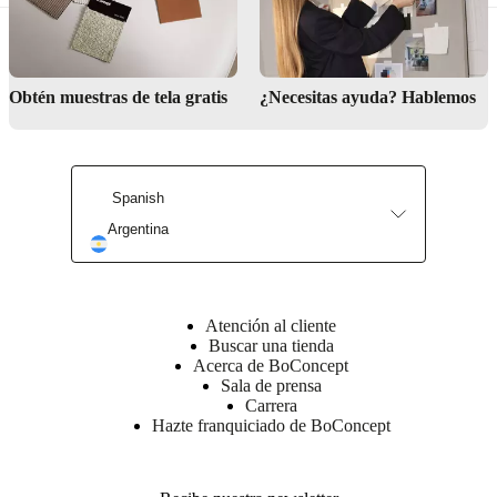
Materiales
Reposabrazos
Interior
espuma
Obtén muestras de tela gratis
¿Necesitas ayuda? Hablemos
CMHR
de
30kg/m3-
espuma
CMHR
Spanish
de
23kg/m3.
Argentina
Exterior
espuma
CMHR
de
22kg/m3,
Atención al cliente
300
Buscar una tienda
g
Acerca de BoConcept
guata
Sala de prensa
Carrera
Cojín
Hazte franquiciado de BoConcept
del
respaldo
polydown
(50%