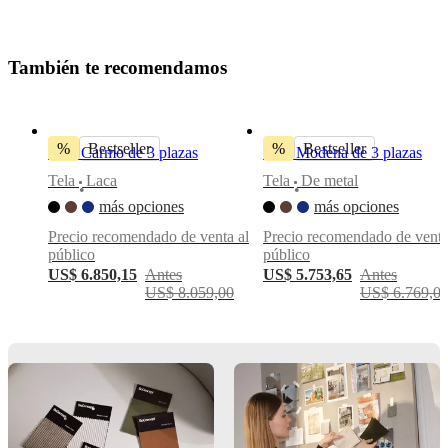
Henrik
Pedersen
T
a
m
b
i
é
n
t
e
r
e
c
o
m
e
n
d
a
m
o
s
Instrucciones
de
montaje
%
Bestseller
%
Bestseller
Fácil
Sofá Carmo de 3 plazas
Sofá Modena de 3 plazas
de
Tela
Laca
Tela
De metal
montar
•
•
más opciones
más opciones
Instrucciones
Precio recomendado de venta al
Precio recomendado de venta
de montaje
público
público
US$ 6.850,15
Antes
US$ 5.753,65
Antes
US$ 8.059,00
US$ 6.769,0
Descargas
Hoja de
producto