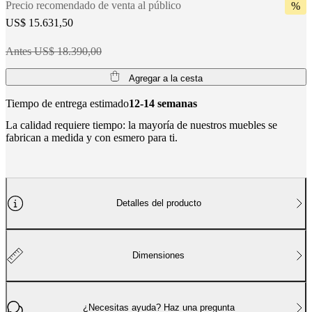
Precio recomendado de venta al público
%
BoConcept
Valores
Responsabilidad
US$ 15.631,50
social
corporativa
La
historia
Sala
Antes US$ 18.390,00
de
prensa
Artesanía
Agregar a la cesta
y
calidad
Conoce
Tiempo de entrega estimado
12-14 semanas
a
La calidad requiere tiempo: la mayoría de nuestros muebles se
nuestros
fabrican a medida y con esmero para ti.
diseñadores
Personalización
Carrera
Standards
and
certifications
Declaración
de
accesibilidad
Hazte
franquiciado
Professionals
Trade
Detalles del producto
Program
Projects
Articles
and
news
Dimensiones
¿Necesitas ayuda? Haz una pregunta