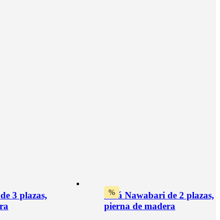
%
de 3 plazas,
Sofá Nawabari de 2 plazas,
ra
pierna de madera