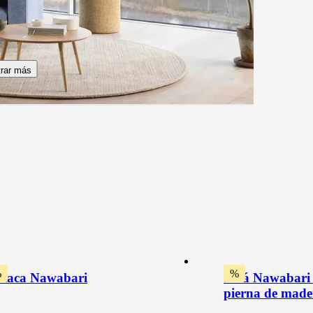
rar más
%
%
taca Nawabari
Sofá Nawabari 
pierna de made