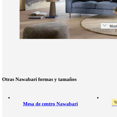
Most
O
t
r
a
s
N
a
w
a
b
a
r
i
f
o
r
m
a
s
y
t
a
m
a
ñ
o
s
Mesa de centro Nawabari
Bu