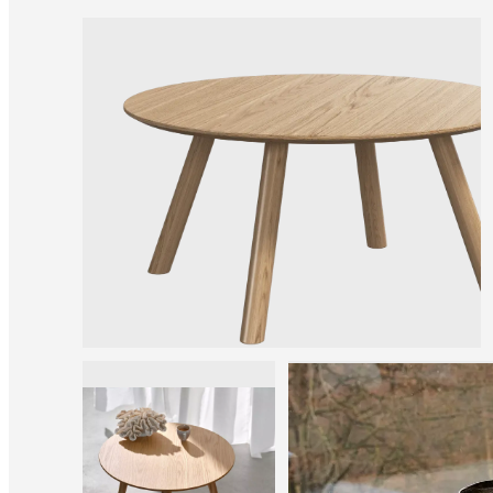
una
tienda
Acerca
de
BoConcept
Valores
Responsabilidad
social
corporativa
La
historia
Sala
de
prensa
Artesanía
y
calidad
Conoce
a
nuestros
diseñadores
Personalización
Carrera
Standards
and
certifications
Declaración
de
accesibilidad
Hazte
franquiciado
Professionals
Trade
Program
Projects
Articles
and
news