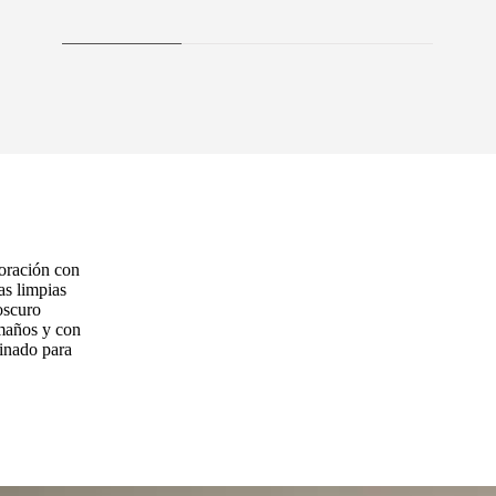
oración con
as limpias
oscuro
amaños y con
finado para