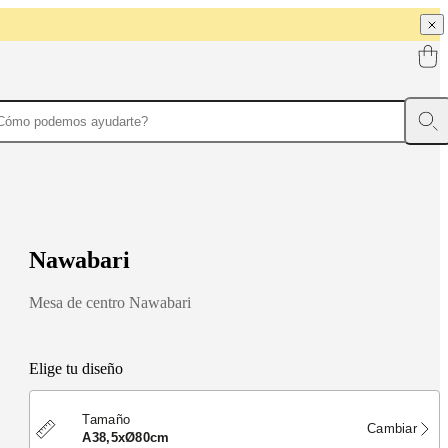
N
a
w
a
b
a
r
i
Mesa de centro Nawabari
Elige tu diseño
Tamaño
Cambiar
A38,5xØ80cm