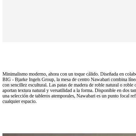
Minimalismo moderno, ahora con un toque cálido. Diseñada en colab
BIG - Bjarke Ingels Group, la mesa de centro Nawabari combina líne
con sencillez escultural. Las patas de madera de roble natural o roble 
aportan textura natural y versatilidad a la forma. Disponible en dos t
una selección de tableros atemporales, Nawabari es un punto focal re
cualquier espacio.
Tamaño
A38,5xØ80cm
Pata
chapa