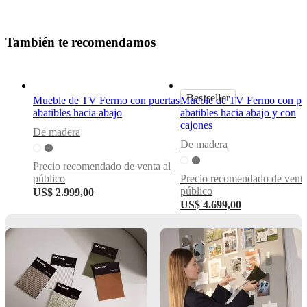
Morten
Georgsen
T
a
m
b
i
é
n
t
e
r
e
c
o
m
e
n
d
a
m
o
s
Funciones
principales
Con
puertas
Bestseller
Mueble de TV Fermo con puertas
Mueble de TV Fermo con pu
abatibles
abatibles hacia abajo
abatibles hacia abajo y con
hacia
cajones
abajo
De madera
De madera
Con
un
Precio recomendado de venta al
espacioen
público
Precio recomendado de venta
la
público
US$ 2.999,00
parte
US$ 4.699,00
de
atrás
para
el
paso
de
los
cables