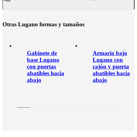
O
t
r
a
s
L
u
g
a
n
o
f
o
r
m
a
s
y
t
a
m
a
ñ
o
s
Gabinete de
Armario bajo
base Lugano
Lugano con
con puertas
cajón y puerta
abatibles hacia
abatibles hacia
abajo
abajo