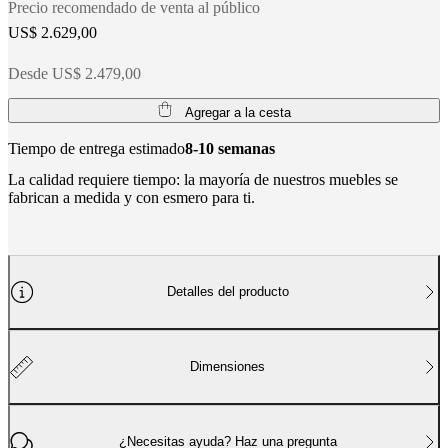
Precio recomendado de venta al público
BoConcept
Valores
Responsabilidad
US$ 2.629,00
social
corporativa
La
historia
Sala
Desde US$ 2.479,00
de
prensa
Artesanía
Agregar a la cesta
y
calidad
Conoce
Tiempo de entrega estimado
8-10 semanas
a
La calidad requiere tiempo: la mayoría de nuestros muebles se
nuestros
fabrican a medida y con esmero para ti.
diseñadores
Personalización
Carrera
Standards
and
certifications
Declaración
de
accesibilidad
Hazte
franquiciado
Professionals
Trade
Detalles del producto
Program
Projects
Articles
and
news
Dimensiones
¿Necesitas ayuda? Haz una pregunta