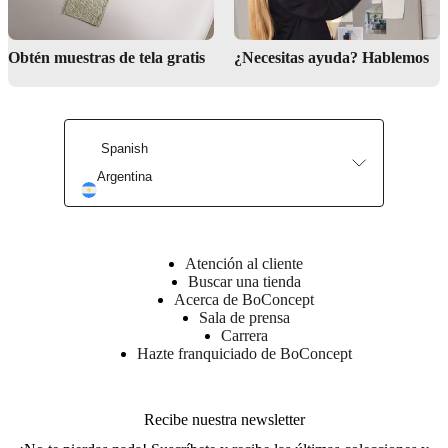
Instrucciones
Obtén muestras de tela gratis
¿Necesitas ayuda? Hablemos
de
montaje
Dificultad
de
montaje
Spanish
semicompleja
Argentina
Instrucciones
de montaje
Atención al cliente
Instrucciones
Buscar una tienda
de montaje
Acerca de BoConcept
Sala de prensa
Carrera
Instrucciones
Hazte franquiciado de BoConcept
de montaje
Recibe nuestra newsletter
Descargas