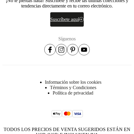
¡No te pierdas nada! Suscríbete y recibe las últimas colecciones y
Hoja de
tendencias directamente en tu correo electrónico.
producto
Suscríbete aquí
Acabado
de
Síguenos
la
superficie
Frente
lacado/lacado/lacado
BoConcept
A/S
Información sobre los cookies
Términos y Condiciones
Fabriksvej
Política de privacidad
4
DK-
6870
Ølgod
Más
información
TODOS LOS PRECIOS DE VENTA SUGERIDOS ESTÁN EN