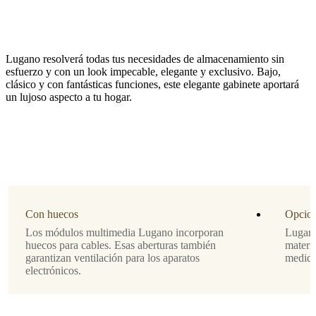
Lugano resolverá todas tus necesidades de almacenamiento sin
esfuerzo y con un look impecable, elegante y exclusivo. Bajo,
clásico y con fantásticas funciones, este elegante gabinete aportará
un lujoso aspecto a tu hogar.
Material
chapa
de
madera
roble
oscuro
Con huecos
Opcion
Pata
Los módulos multimedia Lugano incorporan
Lugano
huecos para cables. Esas aberturas también
materia
laca
garantizan ventilación para los aparatos
medida 
negra
electrónicos.
Diseñada
por