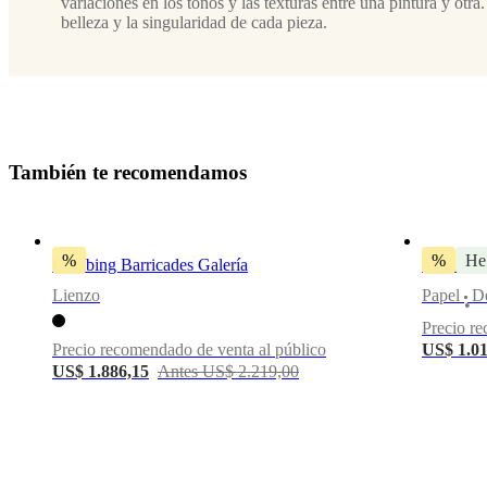
variaciones en los tonos y las texturas entre una pintura y otra.
3
belleza y la singularidad de cada pieza.
cm
Altura
100
cm
T
a
m
b
i
é
n
t
e
r
e
c
o
m
e
n
d
a
m
o
s
Peso
4
kg
%
%
He
Anchura
Climbing Barricades Galería
foto arte 
Lienzo
Papel
D
100
•
cm
Precio re
Precio recomendado de venta al público
US$ 1.01
US$ 1.886,15
Antes US$ 2.219,00
¿Encaja
esto en tu
habitación?
Nuestros