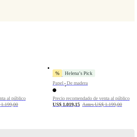
%
Helena’s Pick
foto arte Flora 3
Papel
De madera
•
ta al público
Precio recomendado de venta al público
 1.199,00
US$ 1.019,15
Antes US$ 1.199,00