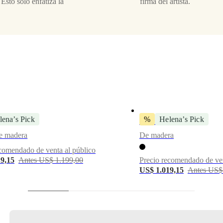
 Esto solo enfatiza la
firma del artista.
lena’s Pick
%
Helena’s Pick
Flora 1
Flora 8 Galería
e madera
De madera
comendado de venta al público
9,15
Antes US$ 1.199,00
Precio recomendado de ven
US$ 1.019,15
Antes US$