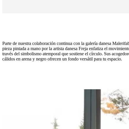
Parte de nuestra colaboración continua con la galería danesa Malerifab
pieza pintada a mano por la artista danesa Freja enfatiza el movimiento
través del simbolismo atemporal que sostiene el círculo. Sus acogedor
cálidos en arena y negro ofrecen un fondo versátil para tu espacio.
artist
Freja
Funciones
principales
For
decoration
use
only