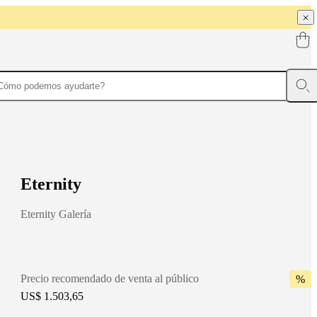
E
t
e
r
n
i
t
y
Eternity Galería
Precio recomendado de venta al público
%
US$ 1.503,65