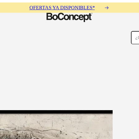
OFERTAS YA DISPONIBLES*
Alfombras
Accesorios
Colecciones
Colecciones