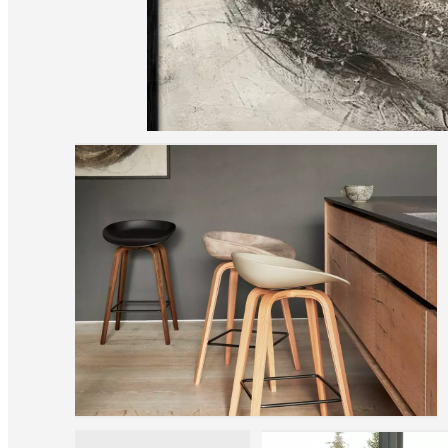
una
tienda
Acerca
de
BoConcept
Valores
Responsabilidad
social
corporativa
La
historia
Sala
de
prensa
Artesanía
y
calidad
Conoce
a
nuestros
diseñadores
Personalización
Carrera
Standards
and
certifications
Declaración
de
accesibilidad
Hazte
franquiciado
Professionals
Trade
Program
Projects
Articles
and
news