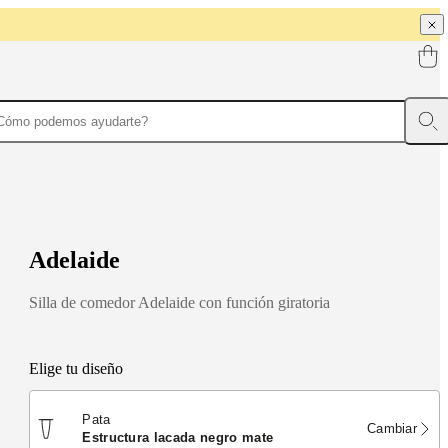
A
d
e
l
a
i
d
e
Silla de comedor Adelaide con función giratoria
Elige tu diseño
Pata
Cambiar
estructura lacada negro mate