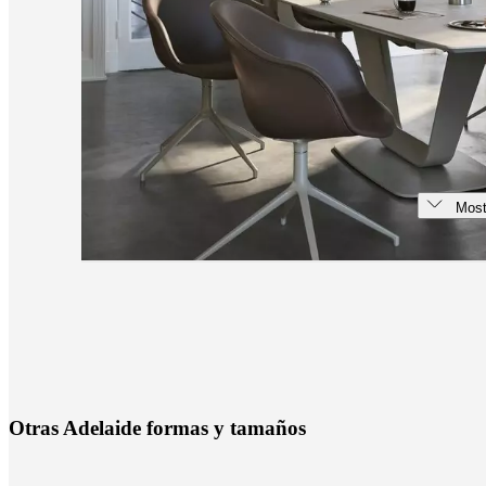
Most
O
t
r
a
s
A
d
e
l
a
i
d
e
f
o
r
m
a
s
y
t
a
m
a
ñ
o
s