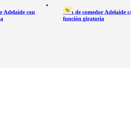
%
r Adelaide con
Silla de comedor Adelaide c
ia
función giratoria