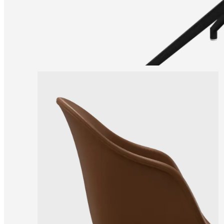
una
tienda
Acerca
de
BoConcept
Valores
Responsabilidad
social
corporativa
La
historia
Sala
de
prensa
Artesanía
y
calidad
Conoce
a
nuestros
diseñadores
Personalización
Carrera
Standards
and
certifications
Declaración
de
accesibilidad
Hazte
franquiciado
Professionals
Trade
Program
Projects
Articles
and
news