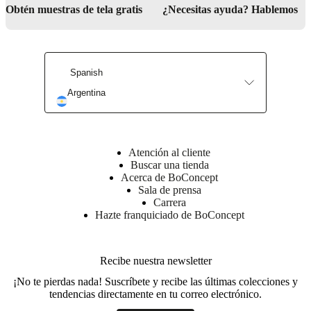
social
Obtén muestras de tela gratis
¿Necesitas ayuda? Hablemos
corporativa
La
historia
Sala
de
prensa
Artesanía
y
Spanish
calidad
Conoce
a
Argentina
nuestros
diseñadores
Personalización
Carrera
Standards
and
certifications
Declaración
de
Atención al cliente
accesibilidad
Hazte
Buscar una tienda
franquiciado
Professionals
Trade
Acerca de BoConcept
Program
Projects
Articles
Sala de prensa
and
Carrera
news
Hazte franquiciado de BoConcept
Recibe nuestra newsletter
¡No te pierdas nada! Suscríbete y recibe las últimas colecciones y
tendencias directamente en tu correo electrónico.