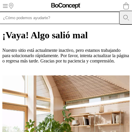
Skip to main content
Muebles
Sofás
Sillas
Mesas
Almacenamiento
Camas
Exteriores
Lámparas
de
¡Vaya! Algo salió mal
sofás
Colecciones
de
mesas
Colecciones
Nuestro sitio está actualmente inactivo, pero estamos trabajando
de
para solucionarlo rápidamente. Por favor, intenta actualizar la página
sillas
Butacas
o regresa más tarde. Gracias por tu paciencia y comprensión.
Colecciones
Beds
collections
Colecciones
de
almacenamiento
Colecciones
de
accesorios
Colección
de
tejidos
y
pieles
Outlet
de
muebles
Espacios
Salas
Comedores
Dormitorios
Espacios
al