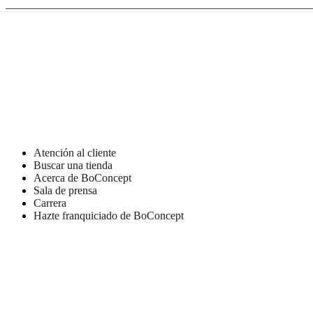
de
BoConcept
Valores
Responsabilidad
social
corporativa
La
historia
Sala
de
prensa
Artesanía
y
calidad
Conoce
a
nuestros
diseñadores
Personalización
Carrera
Standards
Atención al cliente
and
Buscar una tienda
certifications
Declaración
Acerca de BoConcept
de
Sala de prensa
accesibilidad
Hazte
Carrera
franquiciado
Professionals
Trade
Hazte franquiciado de BoConcept
Program
Projects
Articles
and
news