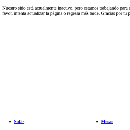
muebles
Espacios
Salas
Comedores
Dormitorios
Espacios
Nuestro sitio está actualmente inactivo, pero estamos trabajando para
al
favor, intenta actualizar la página o regresa más tarde. Gracias por tu
aire
libre
Espacios
pequeños
Oficinas
en
casa
BoConcept
+
Helena
Christensen
Inspiración
Atención
al
cliente
Contacto
Entrega
Cuidado
del
producto
Instrucciones
de
montaje
Garantía
Legal
Servicio
de
decoración
de
interiores
gratis
Solicita
muestras
gratis
Buscar
Sofás
Mesas
una
tienda
Acerca