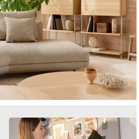
Butacas
Almacenamie