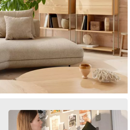
Butacas
Almacenamie