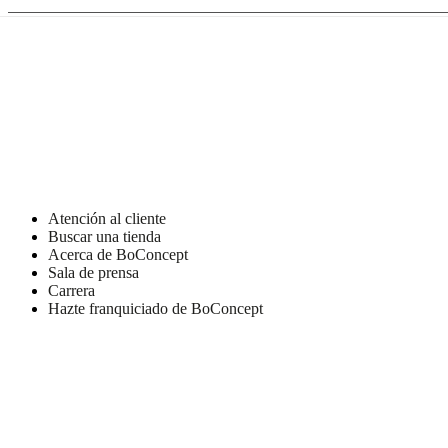
de
BoConcept
Valores
Responsabilidad
social
corporativa
La
historia
Sala
de
prensa
Artesanía
y
calidad
Conoce
a
nuestros
diseñadores
Personalización
Carrera
Standards
Atención al cliente
and
Buscar una tienda
certifications
Declaración
Acerca de BoConcept
de
Sala de prensa
accesibilidad
Hazte
Carrera
franquiciado
Professionals
Trade
Hazte franquiciado de BoConcept
Program
Projects
Articles
and
news