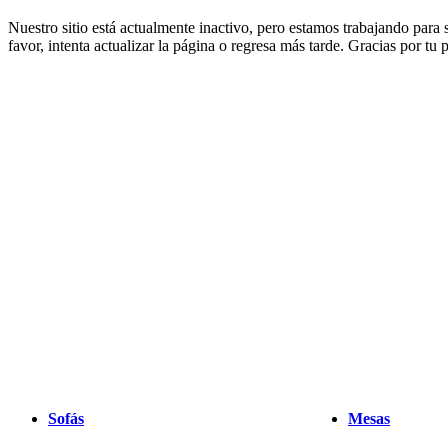
muebles
Espacios
Salas
Comedores
Dormitorios
Espacios
Nuestro sitio está actualmente inactivo, pero estamos trabajando para
al
favor, intenta actualizar la página o regresa más tarde. Gracias por tu
aire
libre
Espacios
pequeños
Oficinas
en
casa
BoConcept
+
Helena
Christensen
Inspiración
Atención
al
cliente
Contacto
Entrega
Cuidado
del
producto
Instrucciones
de
montaje
Garantía
Legal
Servicio
de
decoración
de
interiores
gratis
Solicita
muestras
gratis
Buscar
Sofás
Mesas
una
tienda
Acerca