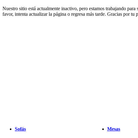
muebles
Espacios
Salas
Comedores
Dormitorios
Espacios
Nuestro sitio está actualmente inactivo, pero estamos trabajando para
al
favor, intenta actualizar la página o regresa más tarde. Gracias por tu
aire
libre
Espacios
pequeños
Oficinas
en
casa
BoConcept
+
Helena
Christensen
Inspiración
Atención
al
cliente
Contacto
Entrega
Cuidado
del
producto
Instrucciones
de
montaje
Garantía
Legal
Servicio
de
decoración
de
interiores
gratis
Solicita
muestras
gratis
Buscar
Sofás
Mesas
una
tienda
Acerca