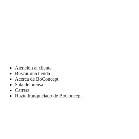
de
BoConcept
Valores
Responsabilidad
social
corporativa
La
historia
Sala
de
prensa
Artesanía
y
calidad
Conoce
a
nuestros
diseñadores
Personalización
Carrera
Standards
Atención al cliente
and
Buscar una tienda
certifications
Declaración
Acerca de BoConcept
de
Sala de prensa
accesibilidad
Hazte
Carrera
franquiciado
Professionals
Trade
Hazte franquiciado de BoConcept
Program
Projects
Articles
and
news