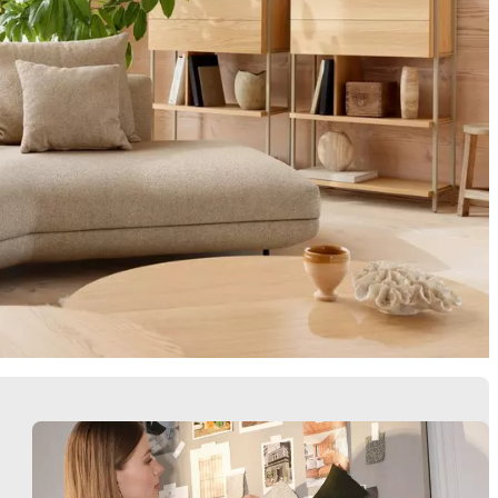
Butacas
Almacenamie