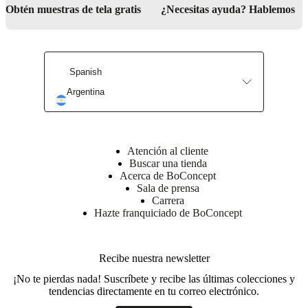
social
Obtén muestras de tela gratis
¿Necesitas ayuda? Hablemos
corporativa
La
historia
Sala
de
prensa
Artesanía
y
Spanish
calidad
Conoce
a
Argentina
nuestros
diseñadores
Personalización
Carrera
Standards
and
certifications
Declaración
de
Atención al cliente
accesibilidad
Hazte
Buscar una tienda
franquiciado
Professionals
Trade
Acerca de BoConcept
Program
Projects
Articles
Sala de prensa
and
Carrera
news
Hazte franquiciado de BoConcept
Recibe nuestra newsletter
¡No te pierdas nada! Suscríbete y recibe las últimas colecciones y
tendencias directamente en tu correo electrónico.