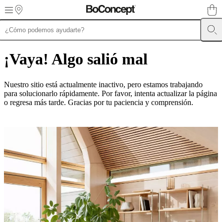
Skip to main content
Muebles
Sofás
Sillas
Mesas
Almacenamiento
Camas
Exteriores
Lámparas
de
¡Vaya! Algo salió mal
sofás
Colecciones
de
mesas
Colecciones
Nuestro sitio está actualmente inactivo, pero estamos trabajando
de
para solucionarlo rápidamente. Por favor, intenta actualizar la página
sillas
Butacas
o regresa más tarde. Gracias por tu paciencia y comprensión.
Colecciones
Beds
collections
Colecciones
de
almacenamiento
Colecciones
de
accesorios
Colección
de
tejidos
y
pieles
Outlet
de
muebles
Espacios
Salas
Comedores
Dormitorios
Espacios
al