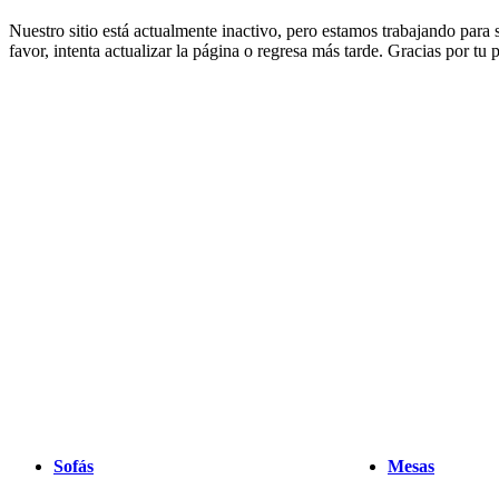
muebles
Espacios
Salas
Comedores
Dormitorios
Espacios
Nuestro sitio está actualmente inactivo, pero estamos trabajando para
al
favor, intenta actualizar la página o regresa más tarde. Gracias por tu
aire
libre
Espacios
pequeños
Oficinas
en
casa
BoConcept
+
Helena
Christensen
Inspiración
Atención
al
cliente
Contacto
Entrega
Cuidado
del
producto
Instrucciones
de
montaje
Garantía
Legal
Servicio
de
decoración
de
interiores
gratis
Solicita
muestras
gratis
Buscar
Sofás
Mesas
una
tienda
Acerca