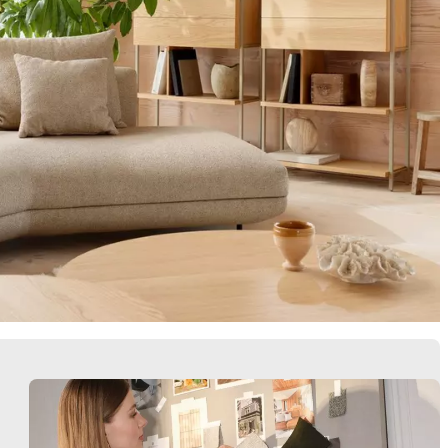
Butacas
Almacenamie