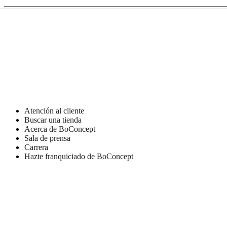
de
BoConcept
Valores
Responsabilidad
social
corporativa
La
historia
Sala
de
prensa
Artesanía
y
calidad
Conoce
a
nuestros
diseñadores
Personalización
Carrera
Standards
Atención al cliente
and
Buscar una tienda
certifications
Declaración
Acerca de BoConcept
de
Sala de prensa
accesibilidad
Hazte
Carrera
franquiciado
Professionals
Trade
Hazte franquiciado de BoConcept
Program
Projects
Articles
and
news