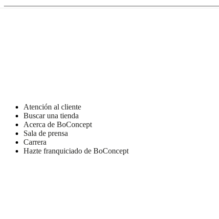
de
BoConcept
Valores
Responsabilidad
social
corporativa
La
historia
Sala
de
prensa
Artesanía
y
calidad
Conoce
a
nuestros
diseñadores
Personalización
Carrera
Standards
Atención al cliente
and
Buscar una tienda
certifications
Declaración
Acerca de BoConcept
de
Sala de prensa
accesibilidad
Hazte
Carrera
franquiciado
Professionals
Trade
Hazte franquiciado de BoConcept
Program
Projects
Articles
and
news