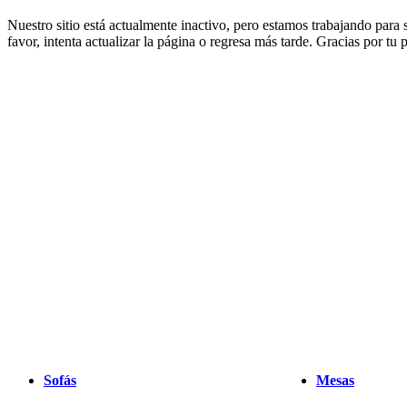
muebles
Espacios
Salas
Comedores
Dormitorios
Espacios
Nuestro sitio está actualmente inactivo, pero estamos trabajando para
al
favor, intenta actualizar la página o regresa más tarde. Gracias por tu
aire
libre
Espacios
pequeños
Oficinas
en
casa
BoConcept
+
Helena
Christensen
Inspiración
Atención
al
cliente
Contacto
Entrega
Cuidado
del
producto
Instrucciones
de
montaje
Garantía
Legal
Servicio
de
decoración
de
interiores
gratis
Solicita
muestras
gratis
Buscar
Sofás
Mesas
una
tienda
Acerca