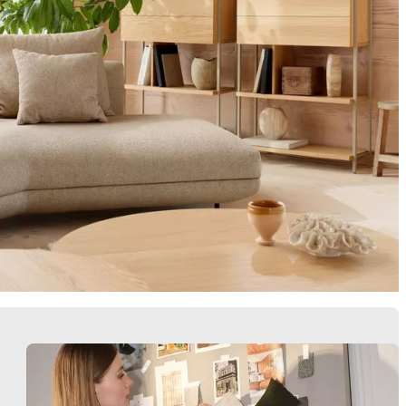
Butacas
Almacenamie