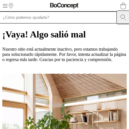
Skip to main content
Muebles
Sofás
Sillas
Mesas
Almacenamiento
Camas
Exteriores
Lámparas
de
¡Vaya! Algo salió mal
sofás
Colecciones
de
mesas
Colecciones
Nuestro sitio está actualmente inactivo, pero estamos trabajando
de
para solucionarlo rápidamente. Por favor, intenta actualizar la página
sillas
Butacas
o regresa más tarde. Gracias por tu paciencia y comprensión.
Colecciones
Beds
collections
Colecciones
de
almacenamiento
Colecciones
de
accesorios
Colección
de
tejidos
y
pieles
Outlet
de
muebles
Espacios
Salas
Comedores
Dormitorios
Espacios
al