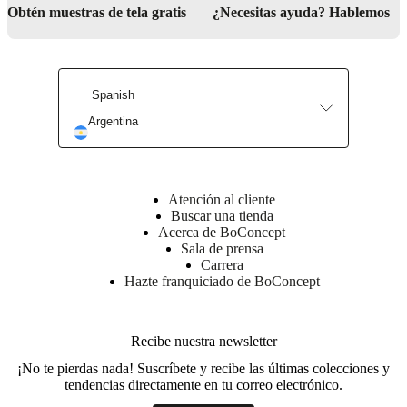
social
Obtén muestras de tela gratis
¿Necesitas ayuda? Hablemos
corporativa
La
historia
Sala
de
prensa
Artesanía
y
Spanish
calidad
Conoce
a
Argentina
nuestros
diseñadores
Personalización
Carrera
Standards
and
certifications
Declaración
de
Atención al cliente
accesibilidad
Hazte
Buscar una tienda
franquiciado
Professionals
Trade
Acerca de BoConcept
Program
Projects
Articles
Sala de prensa
and
Carrera
news
Hazte franquiciado de BoConcept
Recibe nuestra newsletter
¡No te pierdas nada! Suscríbete y recibe las últimas colecciones y
tendencias directamente en tu correo electrónico.