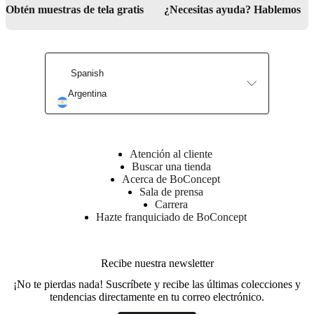
social
Obtén muestras de tela gratis
¿Necesitas ayuda? Hablemos
corporativa
La
historia
Sala
de
prensa
Artesanía
y
Spanish
calidad
Conoce
a
Argentina
nuestros
diseñadores
Personalización
Carrera
Standards
and
certifications
Declaración
de
Atención al cliente
accesibilidad
Hazte
Buscar una tienda
franquiciado
Professionals
Trade
Acerca de BoConcept
Program
Projects
Articles
Sala de prensa
and
Carrera
news
Hazte franquiciado de BoConcept
Recibe nuestra newsletter
¡No te pierdas nada! Suscríbete y recibe las últimas colecciones y
tendencias directamente en tu correo electrónico.