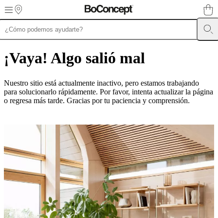
Skip to main content
Muebles
Sofás
Sillas
Mesas
Almacenamiento
Camas
Exteriores
Lámparas
de
¡Vaya! Algo salió mal
sofás
Colecciones
de
mesas
Colecciones
Nuestro sitio está actualmente inactivo, pero estamos trabajando
de
para solucionarlo rápidamente. Por favor, intenta actualizar la página
sillas
Butacas
o regresa más tarde. Gracias por tu paciencia y comprensión.
Colecciones
Beds
collections
Colecciones
de
almacenamiento
Colecciones
de
accesorios
Colección
de
tejidos
y
pieles
Outlet
de
muebles
Espacios
Salas
Comedores
Dormitorios
Espacios
al