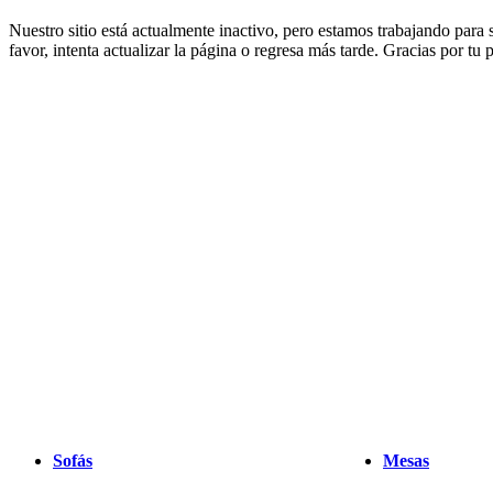
muebles
Espacios
Salas
Comedores
Dormitorios
Espacios
Nuestro sitio está actualmente inactivo, pero estamos trabajando para
al
favor, intenta actualizar la página o regresa más tarde. Gracias por tu
aire
libre
Espacios
pequeños
Oficinas
en
casa
BoConcept
+
Helena
Christensen
Inspiración
Atención
al
cliente
Contacto
Entrega
Cuidado
del
producto
Instrucciones
de
montaje
Garantía
Legal
Servicio
de
decoración
de
interiores
gratis
Solicita
muestras
gratis
Buscar
Sofás
Mesas
una
tienda
Acerca