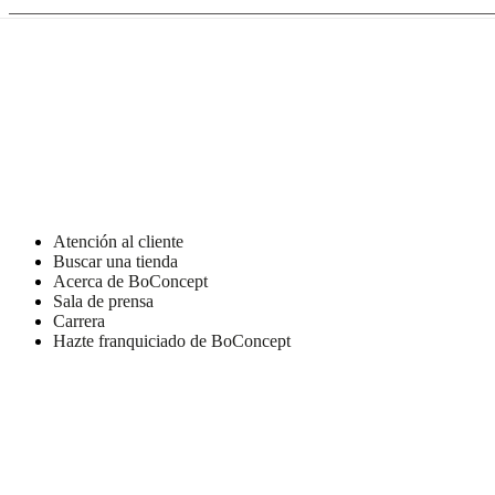
de
BoConcept
Valores
Responsabilidad
social
corporativa
La
historia
Sala
de
prensa
Artesanía
y
calidad
Conoce
a
nuestros
diseñadores
Personalización
Carrera
Standards
Atención al cliente
and
Buscar una tienda
certifications
Declaración
Acerca de BoConcept
de
Sala de prensa
accesibilidad
Hazte
Carrera
franquiciado
Professionals
Trade
Hazte franquiciado de BoConcept
Program
Projects
Articles
and
news