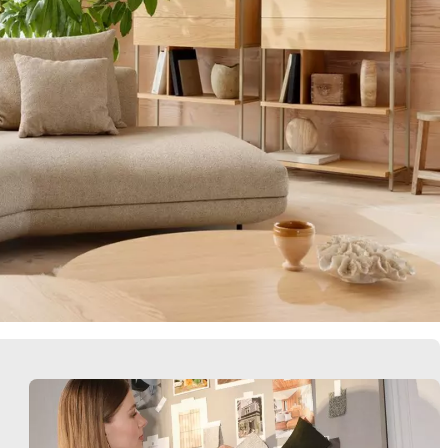
Butacas
Almacenamie