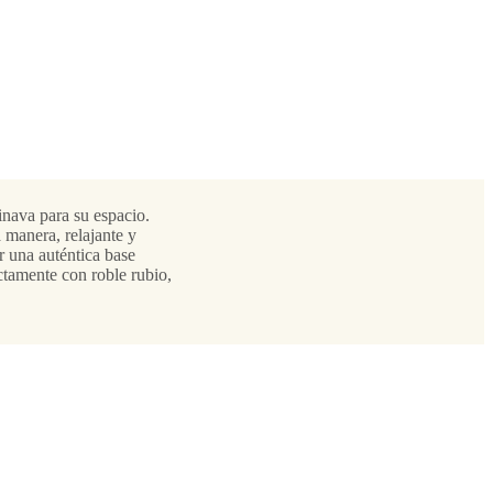
inava para su espacio.
 manera, relajante y
r una auténtica base
ctamente con roble rubio,