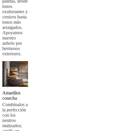
paletas, desde
tonos
exuberantes y
cenizos hasta
tonos más
arraigados.
Apoyamos
nuestro
anhelo por
hermosos
exteriores.
Amarillos
cosecha
Combínalos a
la perfección
con los
neutros
matizados;
confía en