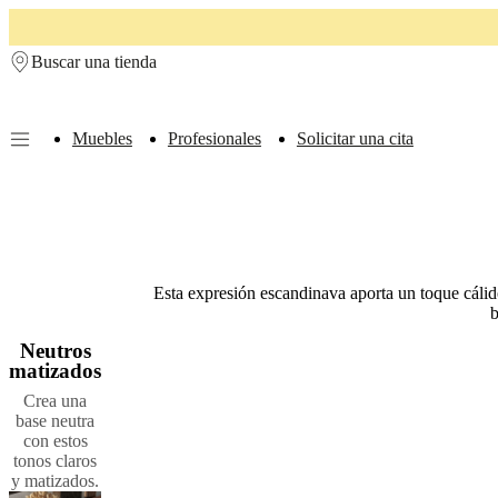
Skip to main content
Buscar una tienda
Muebles
Profesionales
Solicitar una cita
Muebles
Sofás
Sillas
Mesas
Almacenamiento
Camas
Exteriores
Lámparas
de
sofás
Colecciones
de
mesas
Colecciones
de
Esta expresión escandinava aporta un toque cálid
sillas
Butacas
b
Colecciones
Beds
Neutros
collections
Colecciones
matizados
de
almacenamiento
Colecciones
Crea una
de
base neutra
accesorios
Colección
con estos
de
tonos claros
tejidos
y matizados.
y