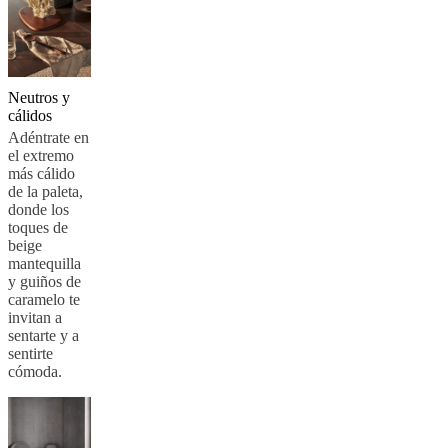
pieles
Outlet
de
muebles
Espacios
Salas
Comedores
Dormitorios
Espacios
al
aire
Neutros y
libre
Espacios
cálidos
pequeños
Oficinas
en
Adéntrate en
casa
BoConcept
el extremo
+
más cálido
Helena
de la paleta,
Christensen
Inspiración
Atención
donde los
al
toques de
cliente
Contacto
Entrega
Cuidado
beige
del
mantequilla
producto
Instrucciones
y guiños de
de
caramelo te
montaje
Garantía
Legal
Servicio
invitan a
de
sentarte y a
decoración
sentirte
de
cómoda.
interiores
gratis
Solicita
muestras
gratis
Buscar