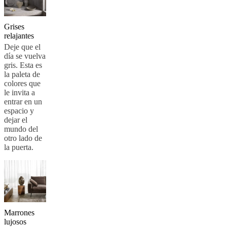
una
tienda
Acerca
de
Grises
BoConcept
Valores
Responsabilidad
relajantes
social
Deje que el
corporativa
La
día se vuelva
historia
Sala
gris. Esta es
de
la paleta de
prensa
Artesanía
colores que
y
le invita a
calidad
Conoce
entrar en un
a
espacio y
nuestros
dejar el
diseñadores
Personalización
Carrera
Standards
mundo del
and
otro lado de
certifications
Declaración
la puerta.
de
accesibilidad
Hazte
franquiciado
Professionals
Trade
Program
Projects
Articles
and
news
Marrones
lujosos