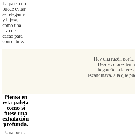
La paleta no
puede evitar
ser elegante
y lujosa,
como una
taza de
cacao para
consentirte.
Hay una razón por la 
Desde colores tenue
hogareño, a la vez 
escandinava, a la que pu
Piensa en
esta paleta
como si
fuese una
exhalación
profunda.
Una puesta