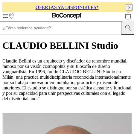
OFERTAS YA DISPONIBLES*
Skip to main content
Muebles
Sofás
Sillas
Mesas
Almacenamiento
Camas
Exteriores
Lámparas
de
CLAUDIO BELLINI Studio
sofás
Colecciones
de
mesas
Colecciones
Claudio Bellini es un arquitecto y diseñador de renombre mundial,
de
famoso por su visión cosmopolita y su filosofía de diseño
sillas
Butacas
vanguardista. En 1996, fundó CLAUDIO BELLINI Studio en
Colecciones
Beds
Milán, una práctica multidisciplinaria reconocida internacionalmente
collections
Colecciones
por su trabajo innovador en mobiliario, productos y diseño de
de
interiores. El estudio se distingue por su estética elegante y funcional
almacenamiento
Colecciones
y por su capacidad para unir perspectivas culturales con el legado
de
del diseño italiano."
accesorios
Colección
de
tejidos
y
pieles
Outlet
de
muebles
Espacios
Salas
Comedores
Dormitorios
Espacios