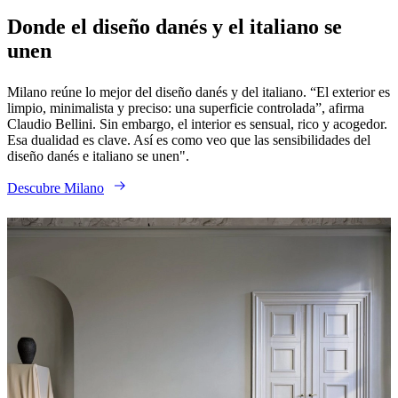
BoConcept
Valores
Responsabilidad
Donde el diseño danés y el italiano se
social
unen
corporativa
La
historia
Sala
de
Milano reúne lo mejor del diseño danés y del italiano. “El exterior es
prensa
Artesanía
limpio, minimalista y preciso: una superficie controlada”, afirma
y
Claudio Bellini. Sin embargo, el interior es sensual, rico y acogedor.
calidad
Conoce
Esa dualidad es clave. Así es como veo que las sensibilidades del
a
diseño danés e italiano se unen".
nuestros
diseñadores
Personalización
Carrera
Standards
Descubre Milano
and
certifications
Declaración
de
accesibilidad
Hazte
franquiciado
Professionals
Trade
Program
Projects
Articles
and
news