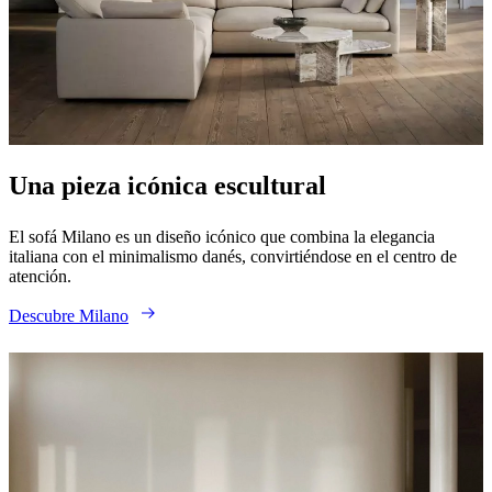
al
aire
libre
Espacios
pequeños
Oficinas
en
casa
BoConcept
+
Helena
Christensen
Inspiración
Atención
Una pieza icónica escultural
al
cliente
Contacto
Entrega
Cuidado
del
El sofá Milano es un diseño icónico que combina la elegancia
producto
Instrucciones
italiana con el minimalismo danés, convirtiéndose en el centro de
de
atención.
montaje
Garantía
Legal
Servicio
de
Descubre Milano
decoración
de
interiores
gratis
Solicita
muestras
gratis
Buscar
una
tienda
Acerca
de