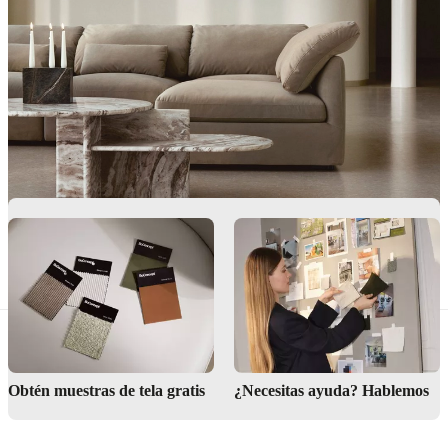
BoConcept
Valores
Responsabilidad
social
corporativa
La
historia
Sala
de
prensa
Artesanía
y
calidad
Conoce
a
nuestros
diseñadores
Personalización
Carrera
Standards
and
certifications
Declaración
de
accesibilidad
Hazte
franquiciado
Professionals
Trade
Program
Projects
Articles
and
news
Obtén muestras de tela gratis
¿Necesitas ayuda? Hablemos