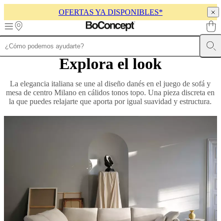
OFERTAS YA DISPONIBLES*
Skip to main content
Explora el look
Muebles
Sofás
Sillas
Mesas
Almacenamiento
Camas
Exteriores
Lámparas
de
sofás
Colecciones
La elegancia italiana se une al diseño danés en el juego de sofá y
de
mesa de centro Milano en cálidos tonos topo. Una pieza discreta en
mesas
Colecciones
la que puedes relajarte que aporta por igual suavidad y estructura.
de
sillas
Butacas
Colecciones
Beds
collections
Colecciones
de
almacenamiento
Colecciones
de
accesorios
Colección
de
tejidos
y
pieles
Outlet
de
muebles
Espacios
Salas
Comedores
Dormitorios
Espacios