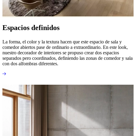
al
aire
libre
Espacios
pequeños
Oficinas
Espacios definidos
en
casa
BoConcept
+
La forma, el color y la textura hacen que este espacio de sala y
Helena
comedor abiertos pase de ordinario a extraordinario. En este look,
Christensen
Inspiración
Atención
nuestro decorador de interiores se propuso crear dos espacios
al
separados pero coordinados, definiendo las zonas de comedor y sala
cliente
Contacto
Entrega
Cuidado
con dos alfombras diferentes.
del
producto
Instrucciones
de
montaje
Garantía
Legal
Servicio
de
decoración
de
interiores
gratis
Solicita
muestras
gratis
Buscar
una
tienda
Acerca
de