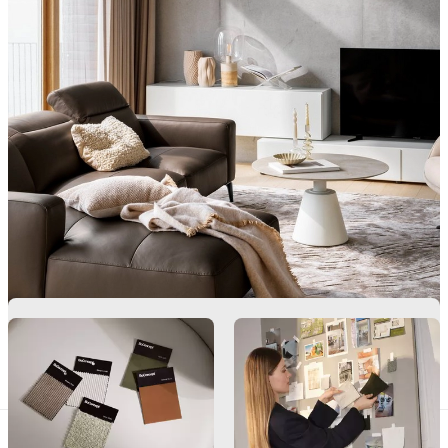
BoConcept
Valores
Responsabilidad
social
corporativa
La
historia
Sala
de
prensa
Artesanía
y
calidad
Conoce
a
nuestros
diseñadores
Personalización
Carrera
Standards
and
certifications
Declaración
de
accesibilidad
Hazte
franquiciado
Professionals
Trade
Program
Projects
Articles
and
news