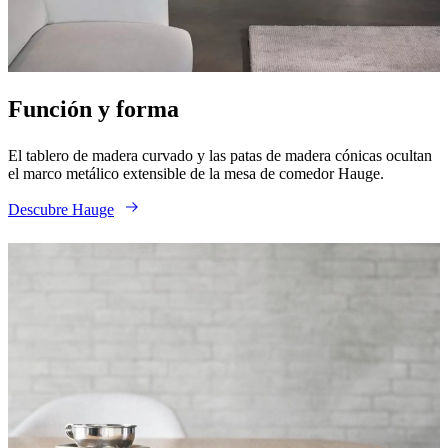
al
aire
libre
Espacios
pequeños
Oficinas
en
Función y forma
casa
BoConcept
+
Helena
El tablero de madera curvado y las patas de madera cónicas ocultan
Christensen
Inspiración
Atención
el marco metálico extensible de la mesa de comedor Hauge.
al
cliente
Contacto
Entrega
Cuidado
Descubre Hauge
del
producto
Instrucciones
de
montaje
Garantía
Legal
Servicio
de
decoración
de
interiores
gratis
Solicita
muestras
gratis
Buscar
una
tienda
Acerca
de