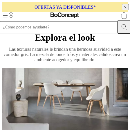
OFERTAS YA DISPONIBLES*
Skip to main content
Explora el look
Muebles
Sofás
Sillas
Mesas
Almacenamiento
Camas
Exteriores
Lámparas
de
sofás
Colecciones
Las texturas naturales le brindan una hermosa suavidad a este
de
comedor gris. La mezcla de tonos fríos y materiales cálidos crea un
mesas
Colecciones
ambiente acogedor y equilibrado.
de
sillas
Butacas
Colecciones
Beds
collections
Colecciones
de
almacenamiento
Colecciones
de
accesorios
Colección
de
tejidos
y
pieles
Outlet
de
muebles
Espacios
Salas
Comedores
Dormitorios
Espacios