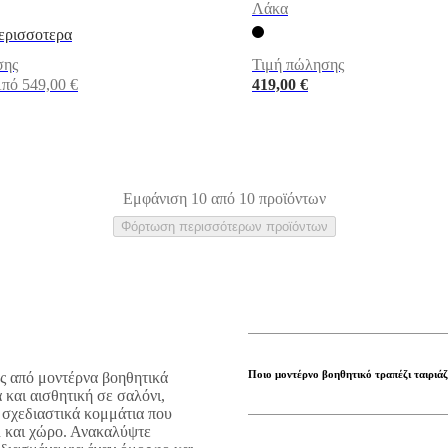
Λάκα
ερισσοτερα
σης
Τιμή πώλησης
πό 549,00 €
419,00 €
Εμφάνιση 10 από 10 προϊόντων
Φόρτωση περισσότερων προϊόντων
ιο
Concrete
Μάρμαρο
Λάκα
τετράγωνη
ροτόντα
οβάλ
Ποιο μοντέρνο βοηθητικό τραπέζι ταιριάζ
ας από μοντέρνα βοηθητικά
 και αισθητική σε σαλόνι,
 σχεδιαστικά κομμάτια που
λ και χώρο. Ανακαλύψτε