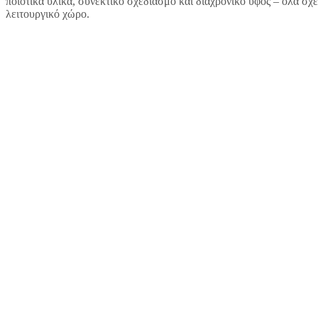
ποιοτικά υλικά, συνεκτικό σχεδιασμό και διαχρονικό ύφος – όλα σχ
λειτουργικό χώρο.