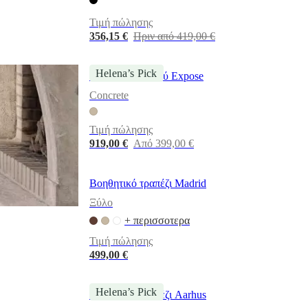
Τιμή πώλησης
356,15 €
Πριν από 419,00 €
Helena’s Pick
Τραπέζι σαλονιού Expose
Concrete
Τιμή πώλησης
919,00 €
Από 399,00 €
Βοηθητικό τραπέζι Madrid
Ξύλο
+ περισσοτερα
Τιμή πώλησης
499,00 €
Helena’s Pick
Βοηθητικό τραπέζι Aarhus