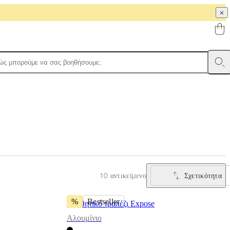
Σχετικότητα
10 αντικείμενο
%
Bestseller
Βοηθητικό τραπέζι Expose
Αλουμίνιο