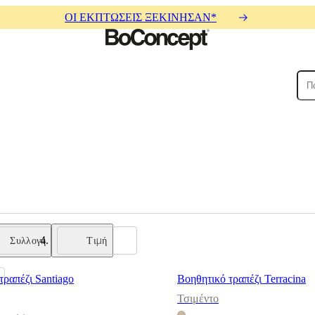
ΟΙ ΕΚΠΤΩΣΕΙΣ ΞΕΚΙΝΗΣΑΝ*
ρικοί
Συλλογή
Τιμή
τραπέζι Santiago
Βοηθητικό τραπέζι Terracina
Τσιμέντο