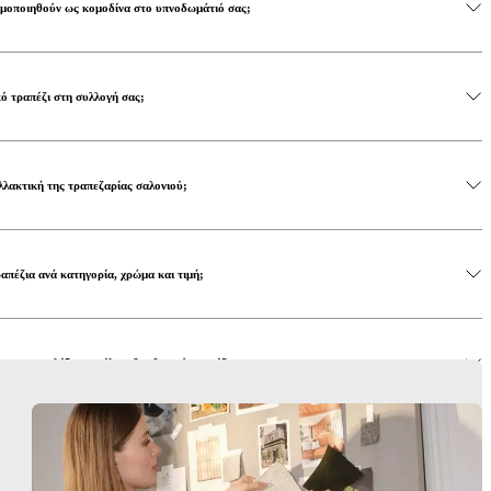
ιμοποιηθούν ως κομοδίνα στο υπνοδωμάτιό σας;
κό τραπέζι στη συλλογή σας;
αλλακτική της τραπεζαρίας σαλονιού;
πέζια ανά κατηγορία, χρώμα και τιμή;
 για να επιλέξω το τέλειο βοηθητικό τραπέζι;
ά τραπεζάκια της BoConcept;