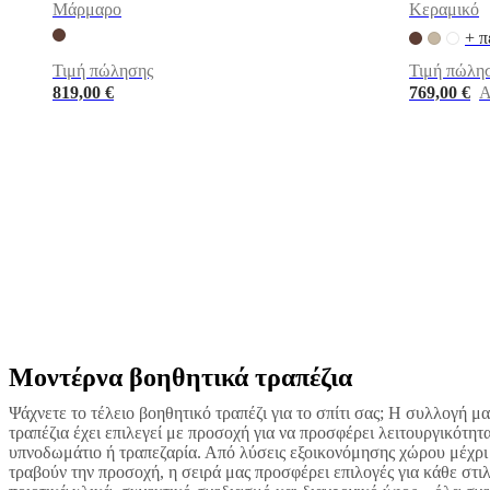
Μάρμαρο
Κεραμικό
certifications
Δήλωση
προσβασιμότητας
Γίνετε
+ π
δικαιοδόχος
Professionals
Trade
Τιμή πώλησης
Τιμή πώλη
Program
Projects
Articles
819,00 €
769,00 €
Α
and
news
Μοντέρνα βοηθητικά τραπέζια
Μπεζ
Μπλε
Καφέ
Λευκό
Γκρι
Μαύρο
Ξύλο
Κεραμικό
Τσιμέντο
Αλουμίν
Ψάχνετε το τέλειο βοηθητικό τραπέζι για το σπίτι σας; Η συλλογή μ
τραπέζια έχει επιλεγεί με προσοχή για να προσφέρει λειτουργικότητα
υπνοδωμάτιο ή τραπεζαρία. Από λύσεις εξοικονόμησης χώρου μέχρι
τραβούν την προσοχή, η σειρά μας προσφέρει επιλογές για κάθε στι