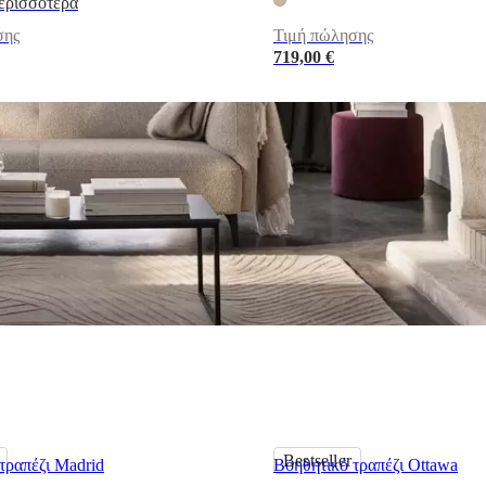
ερισσοτερα
σης
Τιμή πώλησης
719,00 €
Bestseller
τραπέζι Madrid
Βοηθητικό τραπέζι Ottawa