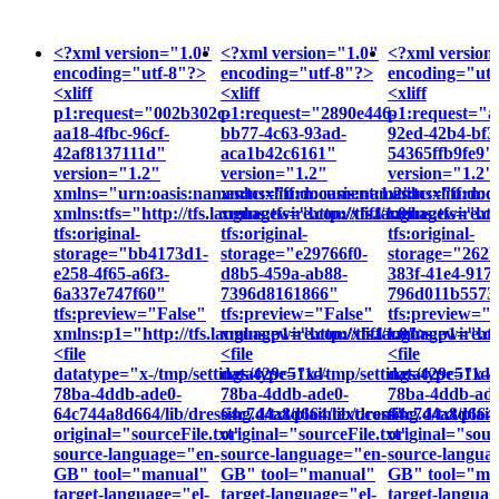
<?xml version="1.0"
<?xml version="1.0"
<?xml version
encoding="utf-8"?>
encoding="utf-8"?>
encoding="utf
<xliff
<xliff
<xliff
p1:request="002b302c-
p1:request="2890e446-
p1:request="a
aa18-4fbc-96cf-
bb77-4c63-93ad-
92ed-42b4-bf3
42af8137111d"
aca1b42c6161"
54365ffb9fe9"
version="1.2"
version="1.2"
version="1.2"
xmlns="urn:oasis:names:tc:xliff:document:1.2"
xmlns="urn:oasis:names:tc:xliff:do
xmlns="urn:oa
xmlns:tfs="http://tfs.languagewire.com/xliff/1.0"
xmlns:tfs="http://tfs.languagewire.co
xmlns:tfs="http
tfs:original-
tfs:original-
tfs:original-
storage="bb4173d1-
storage="e29766f0-
storage="262b
e258-4f65-a6f3-
d8b5-459a-ab88-
383f-41e4-9170
6a337e747f60"
7396d8161866"
796d011b5573
tfs:preview="False"
tfs:preview="False"
tfs:preview="
xmlns:p1="http://tfs.languagewire.com/xliff/1.0">
xmlns:p1="http://tfs.languagewire.co
xmlns:p1="http
<file
<file
<file
datatype="x-/tmp/settings/429c511d-
datatype="x-/tmp/settings/429c511d-
datatype="x-/t
78ba-4ddb-ade0-
78ba-4ddb-ade0-
78ba-4ddb-ade
64c744a8d664/lib/dressing.d/txt/plaintext.conf"
64c744a8d664/lib/dressing.d/txt/plain
64c744a8d664/l
original="sourceFile.txt"
original="sourceFile.txt"
original="sour
source-language="en-
source-language="en-
source-langua
GB" tool="manual"
GB" tool="manual"
GB" tool="ma
target-language="el-
target-language="el-
target-languag