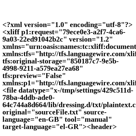
Program
Projects
Articles
and
news
<?xml version="1.0" encoding="utf-8"?>
Γκρι
Λευκό
Κίτρινο
Μπεζ
Κόκκινο
Μαύρο
Καφέ
Πράσινο
Μπλε
Λάκα
Ύφ
<xliff p1:request="79ece0e3-a2f7-4ca6-
9a03-22ed91042b2c" version="1.2"
xmlns="urn:oasis:names:tc:xliff:document
xmlns:tfs="http://tfs.languagewire.com/xli
tfs:original-storage="850187c7-9e5b-
4998-9211-a579ea27ea68"
tfs:preview="False"
xmlns:p1="http://tfs.languagewire.com/xli
<file datatype="x-/tmp/settings/429c511d-
78ba-4ddb-ade0-
64c744a8d664/lib/dressing.d/txt/plaintext.
original="sourceFile.txt" source-
language="en-GB" tool="manual"
target-language="el-GR"><header>