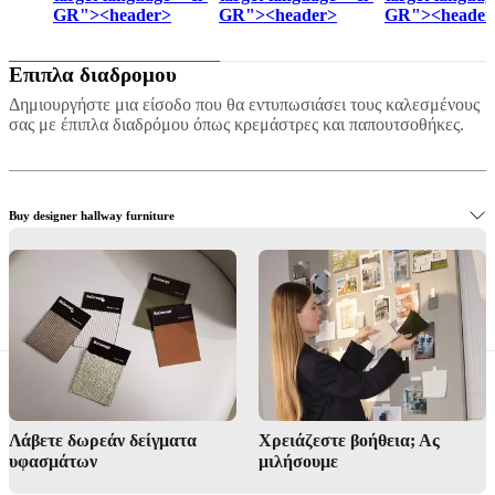
GR"><header>
GR"><header>
GR"><header
Επιπλα διαδρομου
Δημιουργήστε μια είσοδο που θα εντυπωσιάσει τους καλεσμένους
σας με έπιπλα διαδρόμου όπως κρεμάστρες και παπουτσοθήκες.
Buy designer hallway furniture
Elegant solutions for your hallway
Λάβετε δωρεάν δείγματα
Χρειάζεστε βοήθεια; Ας
υφασμάτων
μιλήσουμε