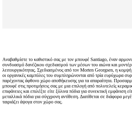
Αναβαθμίστε το καθιστικό σας με τον μπουφέ Santiago, έναν αρμον
συνδυασμό δανέζικου σχεδιασμού των μέσων του αιώνα και μοντέρ
λειτουργικότητας. Σχεδιασμένος από τον Morten Georgsen, η κομψή
οι οργανικές καμπύλες του συμπληρώνονται από τρία ευρύχωρα συρ
παρέχοντας άφθονο χώρο αποθήκευσης για τα απαραίτητα. Προσαρμ
μπουφέ στις προτιμήσεις σας με μια επιλογή από πολυτελείς κεραμικ
Μέγεθος
επιφάνειες και επιλέξτε είτε ξύλινα πόδια για συνεκτική εμφάνιση ε
μεταλλικά πόδια για σύγχρονη αντίθεση. Διατίθεται σε διάφορα μεγέ
Υ75xΒ40xΜ150εκ.
ταιριάζει άψογα στον χώρο σας.
Υλικό
φυσικός
καπλαμάς
βελανιδιάς/