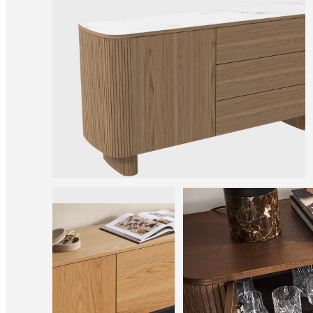
certifications
Δήλωση
προσβασιμότητας
Γίνετε
δικαιοδόχος
Professionals
Trade
Program
Projects
Articles
and
news