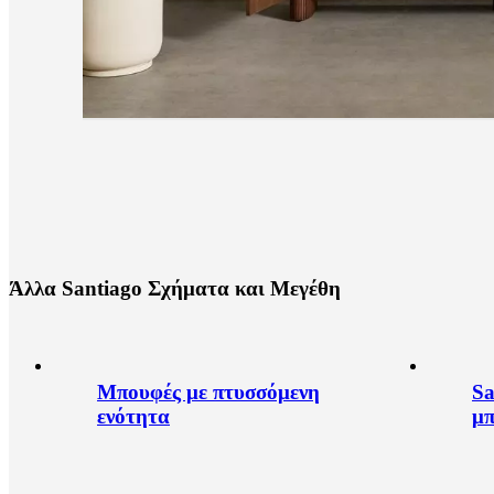
Ά
λ
λ
α
S
a
n
t
i
a
g
o
Σ
χ
ή
μ
α
τ
α
κ
α
ι
Μ
ε
γ
έ
θ
η
Μπουφές με πτυσσόμενη
Sa
ενότητα
μ