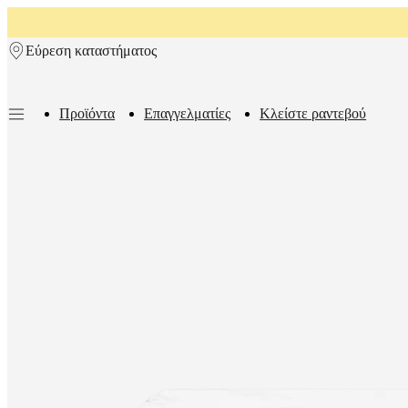
Skip to main content
Εύρεση καταστήματος
Προϊόντα
Επαγγελματίες
Κλείστε ραντεβού
Προϊόντα
Καναπέδες
Καρέκλες
Τραπέζια
Αποθήκευση
Κρεβάτια
Εξωτε
χώροι
Φωτιστικά
Χαλιά
Αξεσουάρ
Συλλογές
Συλλογές
καναπέδων
Επιτραπέζιες
συλλογές
Συλλογές
καρεκλών
Πολυθρόνες
Beds
collections
Συλλογές
αποθήκευσης
Συλλογές
αξεσουάρ
Συλλογή
υφασμάτων
και
δέρματος
Δωμάτια
Καθιστικά
Τραπεζαρίες
Υπνοδωμάτια
Εξωτερικοί
χώροι
Μικροί
χώροι
Γραφεία
στο
σπίτι
BoConcept
+