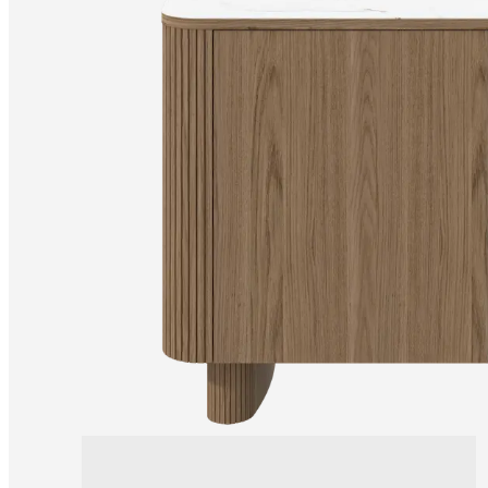
Helena
Christensen
Έμπνευση
Εξυπηρέτηση
πελατών
Επικοινωνία
Παράδοση
Φροντίδα
προϊόντων
Εγχειρίδιο
συναρμολόγησης
Eγγύηση
Νομικό
τμήμα
Δωρεάν
υπηρεσία
εσωτερικής
διακόσμησης
Παραγγείλετε
δωρεάν
δείγματα
Εύρεση
καταστήματος
Σχετικά
με
την
BoConcept
Αξίες
Εταιρική
ευθύνη
Η
ιστορία
Press
lounge
Δεξιοτεχνία
και
ποιότητα
Γνωρίστε
τους
σχεδιαστές
μας
Εξατομίκευση
Ευκαιρίες
εργασίας
Standards
and