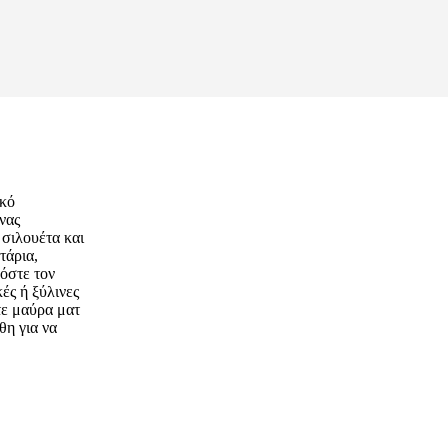
ικό
νας
 σιλουέτα και
τάρια,
όστε τον
ές ή ξύλινες
ίτε μαύρα ματ
θη για να