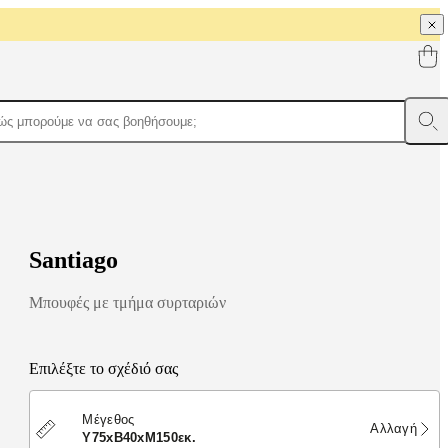
S
a
n
t
i
a
g
o
Μπουφές με τμήμα συρταριών
Επιλέξτε το σχέδιό σας
Μέγεθος
Αλλαγή
Υ75xΒ40xΜ150εκ.