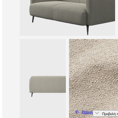
certifications
Δήλωση
προσβασιμότητας
Γίνετε
δικαιοδόχος
Professionals
Trade
Program
Projects
Articles
and
news
Παραγγείλτε 5 δωρεά
Προβολή 