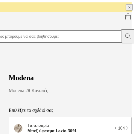
M
o
d
e
n
a
Modena 2θ Καναπές
Επιλέξτε το σχέδιό σας
Ταπετσαρία
+ 104
μπεζ ύφασμα Lazio 3091