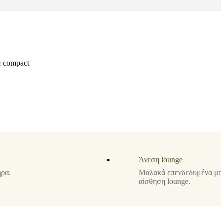
ε compact
Άνεση lounge
ήρα.
Μαλακά επενδεδυμένα μπ
αίσθηση lounge.