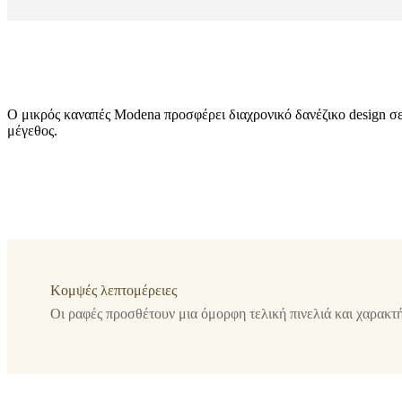
Ο μικρός καναπές Modena προσφέρει διαχρονικό δανέζικο design σ
μέγεθος.
Πόδι
μαύρη
ματ
λάκα
Κομψές λεπτομέρειες
Ταπετσαρία
Οι ραφές προσθέτουν μια όμορφη τελική πινελιά και χαρακτ
μπεζ
ύφασμα
Lazio
3091