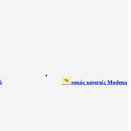
%
ό
Γωνιακός καναπές Modena