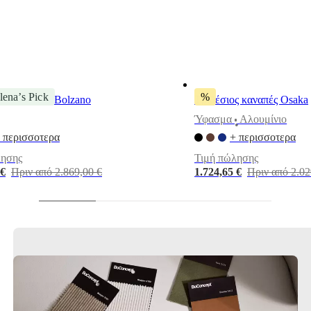
lena’s Pick
%
2,5 θέσεων Bolzano
Τριθέσιος καναπές Osaka
Ύφασμα
Αλουμίνιο
•
 περισσοτερα
+ περισσοτερα
λησης
Τιμή πώλησης
 €
Πριν από 2.869,00 €
1.724,65 €
Πριν από 2.02