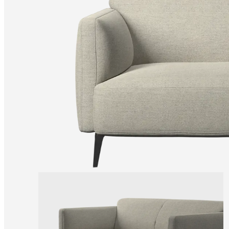
Helena
Christensen
Έμπνευση
Εξυπηρέτηση
πελατών
Επικοινωνία
Παράδοση
Φροντίδα
προϊόντων
Εγχειρίδιο
συναρμολόγησης
Eγγύηση
Νομικό
τμήμα
Δωρεάν
υπηρεσία
εσωτερικής
διακόσμησης
Παραγγείλετε
δωρεάν
δείγματα
Εύρεση
καταστήματος
Σχετικά
με
την
BoConcept
Αξίες
Εταιρική
ευθύνη
Η
ιστορία
Press
lounge
Δεξιοτεχνία
και
ποιότητα
Γνωρίστε
τους
σχεδιαστές
μας
Εξατομίκευση
Ευκαιρίες
εργασίας
Standards
and