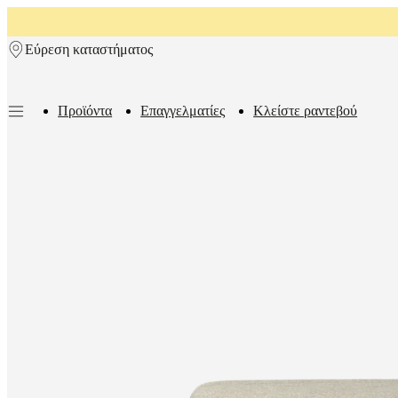
Skip to main content
Εύρεση καταστήματος
Προϊόντα
Επαγγελματίες
Κλείστε ραντεβού
Προϊόντα
Καναπέδες
Καρέκλες
Τραπέζια
Αποθήκευση
Κρεβάτια
Εξωτε
χώροι
Φωτιστικά
Χαλιά
Αξεσουάρ
Συλλογές
Συλλογές
καναπέδων
Επιτραπέζιες
συλλογές
Συλλογές
καρεκλών
Πολυθρόνες
Beds
collections
Συλλογές
αποθήκευσης
Συλλογές
αξεσουάρ
Συλλογή
υφασμάτων
και
δέρματος
Δωμάτια
Καθιστικά
Τραπεζαρίες
Υπνοδωμάτια
Εξωτερικοί
χώροι
Μικροί
χώροι
Γραφεία
στο
σπίτι
BoConcept
+