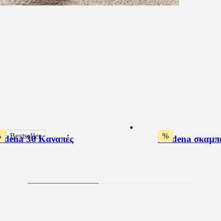
%
Bestseller
%
dena 3θ Καναπές
Modena σκαμπ