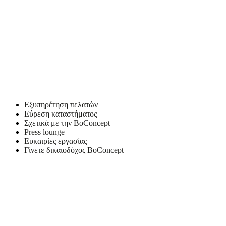
Εύκολη
συναρμολόγηση
Εγχειρίδιο
συναρμολόγησης
Λήψεις
Πληροφορίες
Εξυπηρέτηση πελατών
προϊόντος
Εύρεση καταστήματος
Σχετικά με την BoConcept
Press lounge
Ευκαιρίες εργασίας
Υλικά
Γίνετε δικαιοδόχος BoConcept
Μπράτσο
Kόντρα
πλακέ,
μοριοσανίδα,
μεζονίτης,
βάτα
200g/m2.