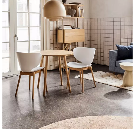
προϊόντων
Εγχειρίδιο
συναρμολόγησης
Eγγύηση
Νομικό
τμήμα
Δωρεάν
υπηρεσία
εσωτερικής
διακόσμησης
Παραγγείλετε
δωρεάν
δείγματα
Εύρεση
καταστήματος
Σχετικά
με
την
BoConcept
Αξίες
Εταιρική
ευθύνη
Η
ιστορία
Press
lounge
Δεξιοτεχνία
και
ποιότητα
Γνωρίστε
τους
σχεδιαστές
μας
Εξατομίκευση
Ευκαιρίες
εργασίας
Standards
and
certifications
Δήλωση
προσβασιμότητας
Γίνετε
δικαιοδόχος
Professionals
Trade