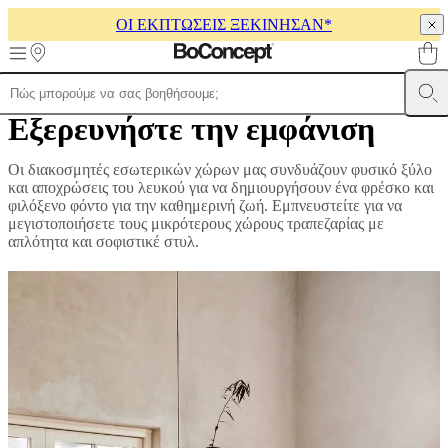
ΟΙ ΕΚΠΤΩΣΕΙΣ ΞΕΚΙΝΗΣΑΝ*
Skip to main content
Εξερευνήστε την εμφάνιση
Προϊόντα
Καναπέδες
Καρέκλες
Τραπέζια
Αποθήκευση
Κρεβάτια
Εξωτε
χώροι
Φωτιστικά
Χαλιά
Αξεσουάρ
Συλλογές
Συλλογές
καναπέδων
Επιτραπέζιες
Οι διακοσμητές εσωτερικών χώρων μας συνδυάζουν φυσικό ξύλο
συλλογές
Συλλογές
και αποχρώσεις του λευκού για να δημιουργήσουν ένα φρέσκο και
καρεκλών
Πολυθρόνες
Beds
φιλόξενο φόντο για την καθημερινή ζωή. Εμπνευστείτε για να
collections
Συλλογές
μεγιστοποιήσετε τους μικρότερους χώρους τραπεζαρίας με
αποθήκευσης
Συλλογές
απλότητα και σοφιστικέ στυλ.
αξεσουάρ
Συλλογή
υφασμάτων
και
δέρματος
Δωμάτια
Καθιστικά
Τραπεζαρίες
Υπνοδωμάτια
Εξωτερικοί
χώροι
Μικροί
χώροι
Γραφεία
στο
σπίτι
BoConcept
+
Helena
Christensen
Έμπνευση
Εξυπηρέτηση
πελατών
Επικοινωνία
Παράδοση
Φροντίδα