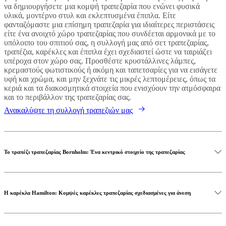
να δημιουργήσετε μια κομψή τραπεζαρία που ενώνει φυσικά
υλικά, μοντέρνο στυλ και εκλεπτυσμένα έπιπλα. Είτε
φανταζόμαστε μια επίσημη τραπεζαρία για ιδιαίτερες περιστάσεις
είτε ένα ανοιχτό χώρο τραπεζαρίας που συνδέεται αρμονικά με το
υπόλοιπο του σπιτιού σας, η συλλογή μας από σετ τραπεζαρίας,
τραπέζια, καρέκλες και έπιπλα έχει σχεδιαστεί ώστε να ταιριάζει
υπέροχα στον χώρο σας. Προσθέστε κρυστάλλινες λάμπες,
κρεμαστούς φωτιστικούς ή ακόμη και ταπετσαρίες για να εισάγετε
υφή και χρώμα, και μην ξεχνάτε τις μικρές λεπτομέρειες, όπως τα
κεριά και τα διακοσμητικά στοιχεία που ενισχύουν την ατμόσφαιρα
και το περιβάλλον της τραπεζαρίας σας.
Ανακαλύψτε τη συλλογή τραπεζιών μας
Το τραπέζι τραπεζαρίας Bornholm: Ένα κεντρικό στοιχείο της τραπεζαρίας
Η καρέκλα Hamilton: Κομψές καρέκλες τραπεζαρίας σχεδιασμένες για άνεση