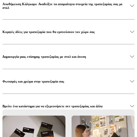
Αποθήκευση Κάλγκαρι: Αναδείξτε τα απαραίτητα στοιχεία της τραπεζαρίας σας με
στυλ
Κομψές ιδέες για τραπεζαρία που θα εμπνεύσουν τον χώρο σας
Αγοράστε το τραπέζι τραπεζαρίας Bornholm
Δημιουργία μιας επίσημης τραπεζαρίας με στυλ και άνεση
Φωτισμός και χρώμα στην τραπεζαρία σας
Αγοράστε την καρέκλα τραπεζαρίας Hamilton
Βρείτε ένα κατάστημα για να εξερευνήσετε σετ τραπεζαρίας και άλλα
Αγοράστε το σύστημα αποθήκευσης Calgary
Αφήστε μας να σας βοηθήσουμε να δημιουργήσετε την τέλεια τραπεζαρία