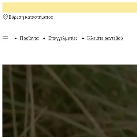
Skip to main content
Εύρεση καταστήματος
Προϊόντα
Επαγγελματίες
Κλείστε ραντεβού
Προϊόντα
Καναπέδες
Καρέκλες
Τραπέζια
Αποθήκευση
Κρεβάτια
Εξωτε
χώροι
Φωτιστικά
Χαλιά
Αξεσουάρ
Συλλογές
Συλλογές
καναπέδων
Επιτραπέζιες
συλλογές
Συλλογές
καρεκλών
Πολυθρόνες
Beds
collections
Συλλογές
αποθήκευσης
Συλλογές
αξεσουάρ
Συλλογή
υφασμάτων
και
δέρματος
Δωμάτια
Καθιστικά
Τραπεζαρίες
Υπνοδωμάτια
Εξωτερικοί
χώροι
Μικροί
χώροι
Γραφεία
στο
σπίτι
BoConcept
+