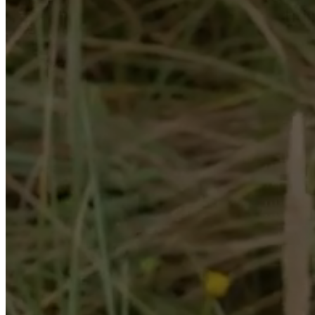
Helena
Christensen
Έμπνευση
Εξυπηρέτηση
πελατών
Επικοινωνία
Παράδοση
Φροντίδα
προϊόντων
Εγχειρίδιο
συναρμολόγησης
Eγγύηση
Νομικό
τμήμα
Δωρεάν
υπηρεσία
εσωτερικής
διακόσμησης
Παραγγείλετε
δωρεάν
δείγματα
Εύρεση
καταστήματος
Σχετικά
με
την
BoConcept
Αξίες
Εταιρική
ευθύνη
Η
ιστορία
Press
lounge
Δεξιοτεχνία
και
ποιότητα
Γνωρίστε
τους
σχεδιαστές
μας
Εξατομίκευση
Ευκαιρίες
εργασίας
Standards
and