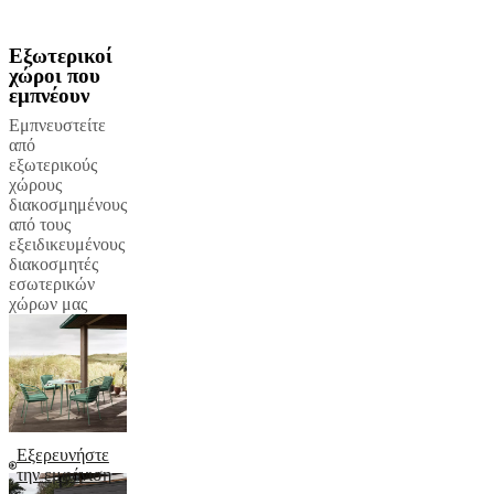
Εξωτερικοί
χώροι που
εμπνέουν
Εμπνευστείτε
από
εξωτερικούς
χώρους
διακοσμημένους
από τους
εξειδικευμένους
διακοσμητές
εσωτερικών
χώρων μας
Εξερευνήστε
την εμφάνιση