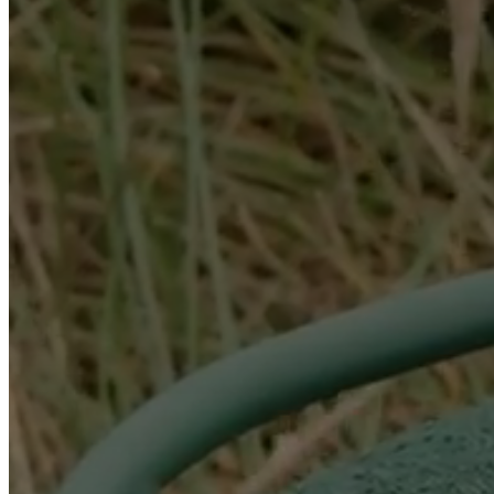
certifications
Δήλωση
προσβασιμότητας
Γίνετε
δικαιοδόχος
Professionals
Trade
Program
Projects
Articles
and
news