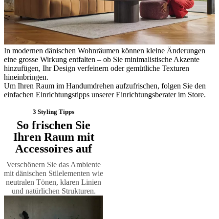
BoConcept
Werte
Corporate
Responsibility
Die
Geschichte
Presse
Lounge
Handwerkskunst
und
Qualität
Unsere
In modernen dänischen Wohnräumen können kleine Änderungen
Designer
Individuelle
eine grosse Wirkung entfalten – ob Sie minimalistische Akzente
Gestaltung
Karriere
Standards
hinzufügen, Ihr Design verfeinern oder gemütliche Texturen
and
hineinbringen.
certifications
Barrierefreiheitserklärung
Franchise-
Um Ihren Raum im Handumdrehen aufzufrischen, folgen Sie den
Partner
einfachen Einrichtungstipps unserer Einrichtungsberater im Store.
werden
Professionals
Trade
Programm
Projects
Articles
3 Styling Tipps
and
So frischen Sie
news
Ihren Raum mit
Accessoires auf
Verschönern Sie das Ambiente
mit dänischen Stilelementen wie
neutralen Tönen, klaren Linien
und natürlichen Strukturen.