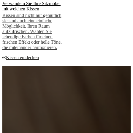
Verwandeln Sie Ihre Sitzmöbel
mit weichen Kissen
Kissen sind nicht nur gemütlich,
sie sind auch eine einfache
Möglichkeit, Ihren Raum
aufzufrischen. Wählen Sie
lebendige Farben für einen
frischen Effekt oder helle Töne,
die miteinander harmonieren.
Kissen entdecken