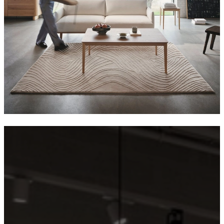
子
系
列
扶
手
椅
Beds
collections
儲
存
集
合
配
件
系
列
布
料
及