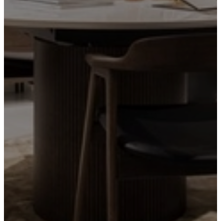
务
联
系
方
式
交
货
产
品
保
养
组
装
说
明
书
保
修
服