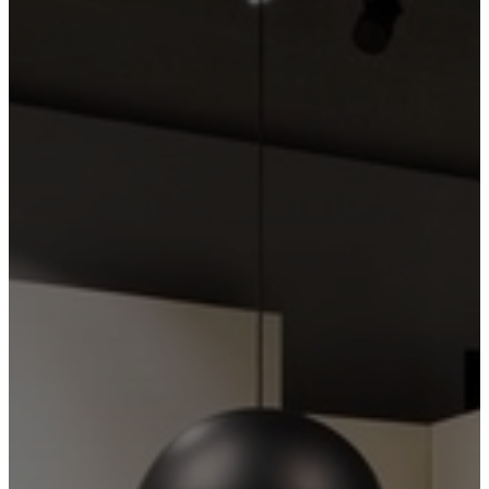
皮
革
系
列
清
仓
打
折
房
间
起
居
室
餐
厅
卧
室
户
外