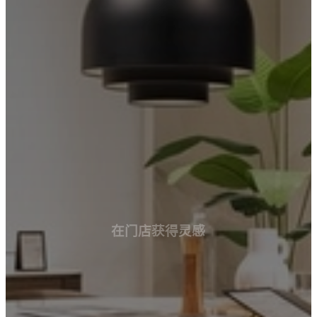
空
间
小
空
间
家
庭
办
公
室
BoConcept
+
Helena
Christensen
在门店获得灵感
灵
感
客
户
服