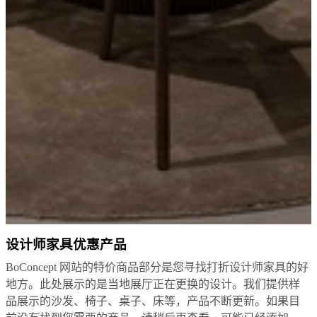
务
法
律
免
费
室
内
设
计
服
务
预
定
免
设计师家具优惠产品
费
样
BoConcept 网站的特价商品部分是您寻找打折设计师家具的好
品
地方。此处展示的是当地展厅正在更换的设计。我们提供样
查
品展示的沙发、椅子、桌子、床等，产品不断更新。如果目
找