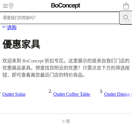
Skip to main content
产
选购
品
沙
優惠家具
发
椅
欢迎来到 BoConcept 折扣专区。这里展示的是来自我们门店的
子
优惠展品家具。想查找您附近的优惠？只需点击下方的筛选按
桌
钮，即可查看离您最近门店的特价商品。
子
储
物
Outlet Sofas
Outlet Coffee Table
Outlet Dining 
家
具
床
具
0 项
户