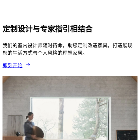
外
地
毯
装
定制设计与专家指引相结合
饰
品
我们的室内设计师随时待命，助您定制改造家具，打造展现
收
您的生活方式与个人风格的理想家居。
藏
沙
即刻开始
發
系
列
桌
子
系
列
家
具
椅