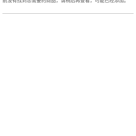
前没有找到您需要的商品，请稍后再查看，可能已经添加。
门
店
BoConcept
简
来自折扣区与展厅的设计师家具
介
价
值
各种家具设计
观
企
业
欢迎体验我们的设计家具
责
任
历
史
展示設計家具特惠中
娱
乐
探索我们的丹麦设计
休
闲
空