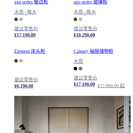
外
axo series 餐边柜
axo series 玻璃柜
地
木质
橡木
木质
橡木
•
•
毯
装
建议零售价
建议零售价
饰
¥17,190.00
¥18,290.00
品
收
Element 床头柜
Calgary 抽屉储物柜
藏
沙
木质
發
系
建议零售价
建议零售价
列
¥17,190.00
¥15,990.00 起
¥6,190.00
桌
子
系
列
家
具
椅