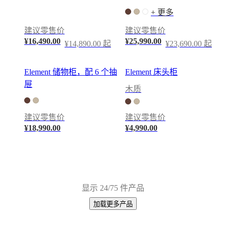
间
+ 更多
工
建议零售价
建议零售价
艺
¥16,490.00
¥25,990.00
¥14,890.00 起
¥23,690.00 起
与
品
质
Element 储物柜，配 6 个抽
Element 床头柜
认
屉
木质
识
我
建议零售价
建议零售价
们
¥18,990.00
¥4,990.00
的
设
计
师
定
显示 24/75 件产品
制
招
加载更多产品
纳