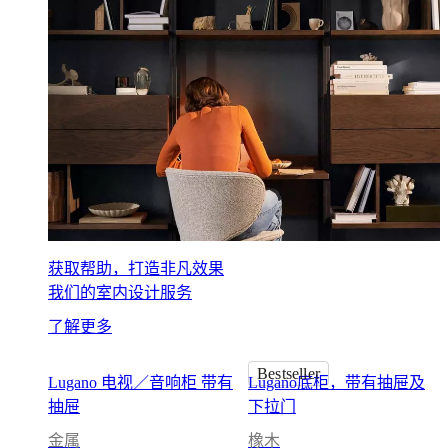
门
店
BoConcept
简
介
价
值
观
企
业
责
获取帮助，打造非凡效果
任
我们的室内设计服务
历
史
了解更多
娱
乐
Bestseller
Lugano 电视／音响柜 带有
Lugano底柜，带有抽屉及
休
抽屉
下拉门
闲
金属
橡木
空