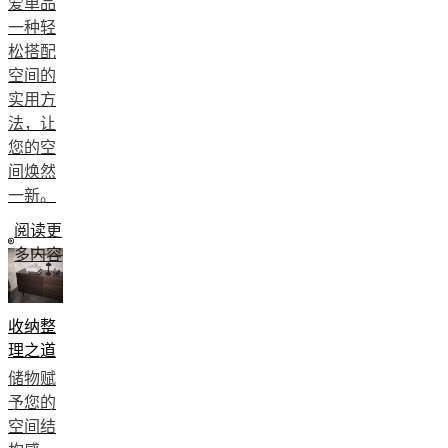
爱单品
员
木
一种轻
计
漆
松搭配
划
金
空间的
Projects
Articles
属
and
实用方
news
法，让
您的空
间焕然
一新。
阅读更
多内容
收纳整
理之道
储物赋
予您的
空间结