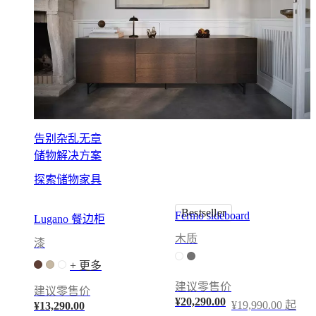
子
系
列
扶
手
椅
Beds
collections
儲
告别杂乱无章
存
储物解决方案
集
探索储物家具
合
配
Bestseller
Fermo sideboard
Lugano 餐边柜
件
系
木质
漆
列
+ 更多
布
建议零售价
料
建议零售价
¥20,290.00
¥19,990.00 起
及
¥13,290.00