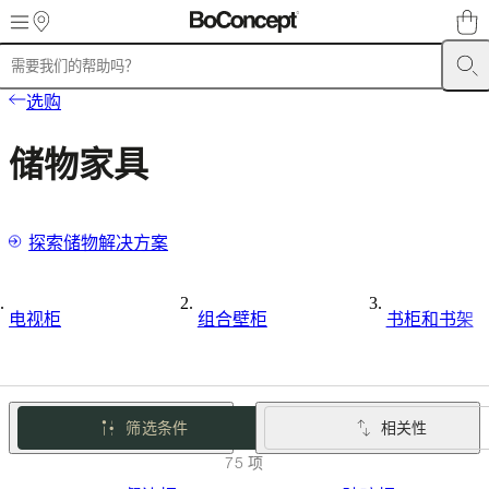
Skip to main content
产
选购
品
沙
储物家具
发
椅
子
探索储物解决方案
桌
子
储
电视柜
组合壁柜
书柜和书架
物
家
具
床
筛选条件
相关性
具
75 项
户