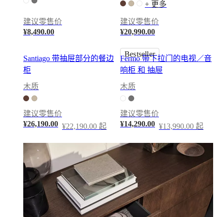
+ 更多
空
间
建议零售价
建议零售价
小
¥8,490.00
¥20,990.00
空
Bestseller
间
Santiago 带抽屉部分的餐边
Fermo 带下拉门的电视／音
家
柜
响柜 和 抽屉
庭
木质
木质
办
公
室
建议零售价
建议零售价
BoConcept
¥26,190.00
¥14,290.00
¥22,190.00 起
¥13,990.00 起
+
Helena
Christensen
灵
感
客
户
服