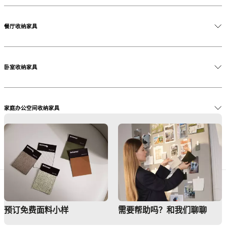
我们引以为豪的是，能够根据你的需求和空间量身打造专属
的收纳系统。我们可以与你一起实现任何构想——从简约的
餐厅收纳家具
搁架系统，到通过不同内件、门板和材质组合而成的独特个
性化方案。我们多样化的墙面系统能够灵活应对任何空间、
任何房间的收纳需求。
卧室收纳家具
我们的收纳系统在丹麦工厂精心制作，甄选优质材料。工匠
们将玻璃、木皮、橡木、胡桃木以及漆面材质巧妙融合，打
造完全定制的解决方案。多种材质、颜色、内件、柜门、抽
家庭办公空间收纳家具
屉等丰富选择，让定制理想的收纳家具看似复杂，但无需担
心——我们所有门店均配备专业的室内设计师，随时为你提
供测量、选择和设计方面的专业建议
玄关收纳家具
预订免费面料小样
需要帮助吗？和我们聊聊