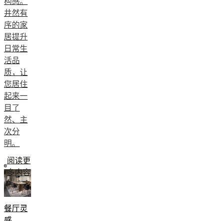
构感。
井然有
序的家
居提升
日常生
活品
质，让
您居住
起来一
目了
然、主
次分
明。
阅读更
多内容
餐厅灵
感