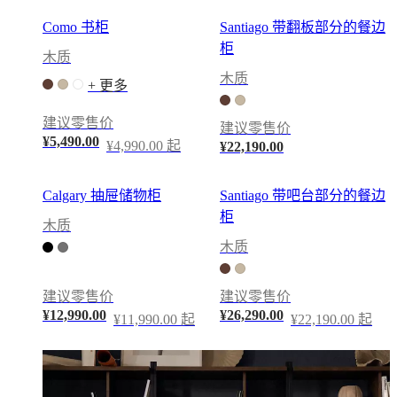
务
Como 书柜
Santiago 带翻板部分的餐边
法
柜
律
木质
免
木质
+ 更多
费
室
建议零售价
建议零售价
内
¥5,490.00
¥4,990.00 起
¥22,190.00
设
计
Calgary 抽屉储物柜
Santiago 带吧台部分的餐边
服
柜
务
木质
预
木质
定
免
建议零售价
建议零售价
费
¥12,990.00
¥26,290.00
¥11,990.00 起
¥22,190.00 起
样
品
查
找