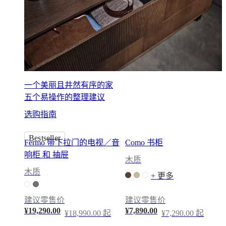
务
联
系
方
式
交
货
一个美丽且井然有序的家
产
五个易操作的整理建议
品
保
选购指南
养
组
Bestseller
Fermo 带下拉门的电视／音
Como 书柜
装
响柜 和 抽屉
说
木质
明
木质
+ 更多
书
保
建议零售价
建议零售价
修
¥19,290.00
¥7,890.00
¥18,990.00 起
¥7,290.00 起
服