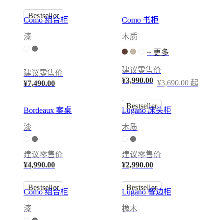
皮
Bestseller
革
Como 组合柜
Como 书柜
系
漆
木质
列
清
+ 更多
仓
建议零售价
建议零售价
打
¥3,990.00
¥3,690.00 起
¥7,490.00
折
房
Bestseller
Bordeaux 案桌
Lugano 床头柜
间
起
漆
木质
居
室
建议零售价
建议零售价
餐
¥4,990.00
¥2,990.00
厅
卧
Bestseller
Bestseller
Como 组合柜
Lugano 餐边柜
室
户
漆
橡木
外