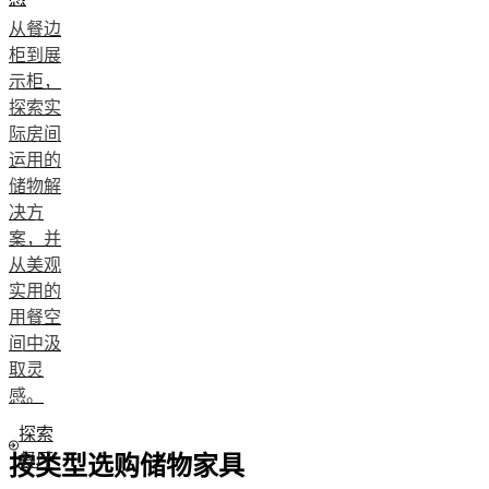
从餐边
柜到展
示柜，
探索实
际房间
运用的
储物解
决方
案，并
从美观
实用的
用餐空
间中汲
取灵
感。
探索
餐厅
按类型选购储物家具