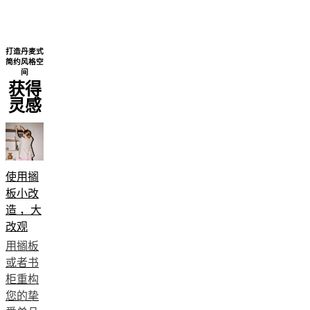
贤
才
Standards
and
Next
打造丹麦式
褐
certifications
page
简约风格空
色
无
间
获得
米
障
灵感
色
碍
黑
声
色
明
白
成
色
为
使用搁
灰
特
板小改
色
许
造 ，大
浅
商
改观
Professionals
灰
用搁板
设
色
或者书
计
木
柜重构
师
质
您的挚
会
橡