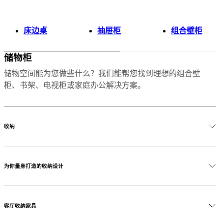
床边桌
抽屉柜
组合壁柜
储物柜
储物空间能为您做些什么？我们能帮您找到理想的组合壁
柜、书架、电视柜或家庭办公解决方案。
收纳
收纳可以是个性化的、富有表现力的，也可以充满创意。无
论你是在寻找一款斯堪的纳维亚风格的餐边柜来收纳餐具、
为你量身打造的收纳设计
一款卧室用的斗柜，还是客厅里的悬浮置物架，你的个人物
品都值得拥有兼具设计感的收纳解决方案。正因如此，我们
的大多数收纳系统都可以在颜色、尺寸和组合方式上进行定
客厅收纳家具
制。