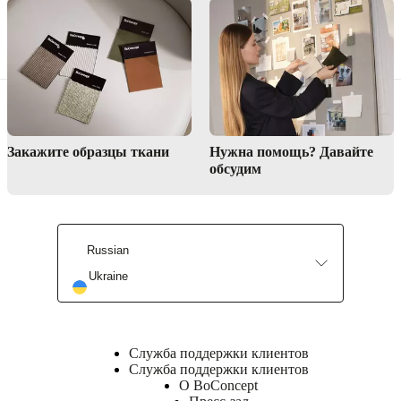
по сборке
Инструкции
по сборке
Материалы
для
Закажите образцы ткани
Нужна помощь? Давайте
загрузки
обсудим
Информация
о продукте
Russian
Ukraine
Отделка
поверхности
Столешница
лаковое
Служба поддержки клиентов
покрытие
Служба поддержки клиентов
Ножка/
О BoConcept
основание