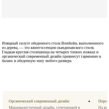
Изящный силуэт обеденного стола Bornholm, выполненного
из дерева, — это квинтэссенция скандинавского стиля.
Гладкая круглая столешница на четырех тонких ножках и
органический современный дизайн привнесут гармонию и
баланс в обеденную зону любого размера.
Размер
B74,5xØ80cm
Ножки
шпон
дуба
темного
Органический современный дизайн
Персо
оттенка
Минималистичный дизайн, сочетающий в
На вы