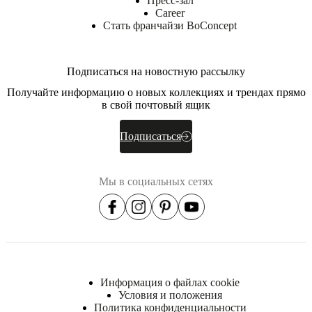
Пресс-зал
темно-
Career
серый
Стать франчайзи BoConcept
лак
BoConcept
Подписаться на новостную рассылку
A/S
Получайте информацию о новых коллекциях и трендах прямо
Fabriksvej
в свой почтовый ящик
4
DK-
Подписаться
6870
Ølgod
Узнать
Мы в социальных сетях
больше
3700T0880702702
Артикул
Информация о файлах cookie
Условия и положения
Политика конфиденциальности