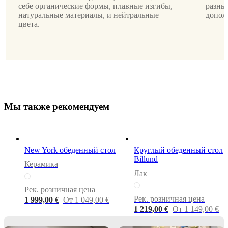
себе органические формы, плавные изгибы,
разны
столешница
натуральные материалы, и нейтральные
допол
цвета.
шпон
дуба
темного
оттенка
Дизайнер
Morten
Georgsen
М
ы
т
а
к
ж
е
р
е
к
о
м
е
н
д
у
е
м
Форма
круглый
New York обеденный стол
Круглый обеденный стол
Billund
Инструкции
Керамика
по
Лак
сборке
Рек. розничная цена
Простая
Рек. розничная цена
1 999,00 €
От 1 049,00 €
сборка
1 219,00 €
От 1 149,00 €
Инструкции