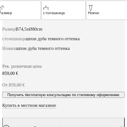
доступности
Стать
франчайзи
Professionals
Trade
Размер
столешница
Ножки
Program
Projects
Articles
and
news
Размер
B74,5xØ80cm
столешница
шпон дуба темного оттенка
Ножки
шпон дуба темного оттенка
Рек. розничная цена
859,00 €
От 859,00 €
Получить бесплатную консультацию по стилевому оформлению
Купить в местном магазине