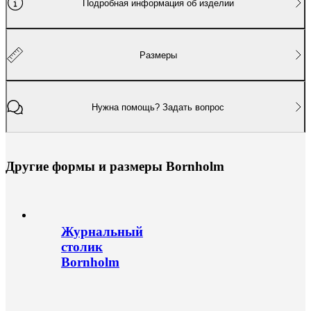
Подробная информация об изделии
Размеры
Нужна помощь? Задать вопрос
Д
р
у
г
и
е
ф
о
р
м
ы
и
р
а
з
м
е
р
ы
B
o
r
n
h
o
l
m
Журнальный
столик
Bornholm