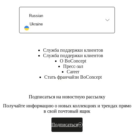
Пеноматериал
плотностью
30
Russian
кг/
м3
Ukraine
(HR3020)
Пеноматериал
плотностью
23
кг/
Служба поддержки клиентов
м3
Служба поддержки клиентов
(EV2315)
О BoConcept
Пресс-зал
Спинка
Career
Пеноматериал
Стать франчайзи BoConcept
плотностью
30
кг/
м3
Подписаться на новостную рассылку
(VB3040)
Получайте информацию о новых коллекциях и трендах прямо
Пеноматериал
в свой почтовый ящик
плотностью
30
кг/
Подписаться
м3
(HR3020)