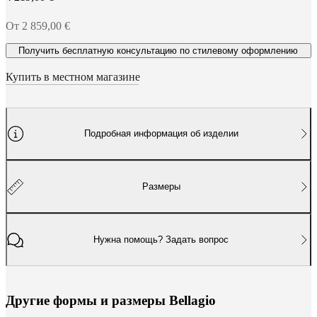
доступности
Стать
франчайзи
Professionals
Trade
От 2 859,00 €
Program
Projects
Articles
and
Получить бесплатную консультацию по стилевому оформлению
news
Купить в местном магазине
Подробная информация об изделии
Размеры
Нужна помощь? Задать вопрос
Д
р
у
г
и
е
ф
о
р
м
ы
и
р
а
з
м
е
р
ы
B
e
l
l
a
g
i
o