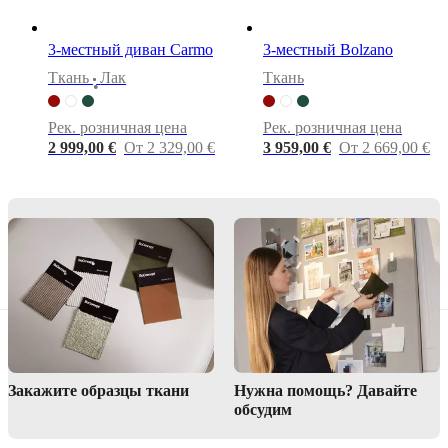
Инструкции
3-местный диван Carmo
3-местный Bolzano
по сборке
Tкань
Лак
Tкань
•
Материалы
Рек. розничная цена
Рек. розничная цена
для
2 999,00 €
От 2 329,00 €
3 959,00 €
От 2 669,00 €
загрузки
Информация
о продукте
Материалы
Подлокотник
Пеноматериал
плотностью
30
Закажите образцы ткани
Нужна помощь? Давайте
кг/
обсудим
м3
(VB3040)