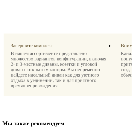
Стиль
ножек
черный
лак
Обивки
ткань
Завершите комплект
Внима
Lazio
В нашем ассортименте представлено
Канал
белого
множество вариантов конфигурации, включая
популя
цвета
2- и 3-местные диваны, козетки и угловой
притя
3090
диван с открытым концом. Вы непременно
создае
найдете идеальный диван как для уютного
обычн
Дизайнер
отдыха в уединении, так и для приятного
времяпрепровождения
Anders
Nørgaard
Инструкции
по
сборке
М
ы
т
а
к
ж
е
р
е
к
о
м
е
н
д
у
е
м
Простая
сборка