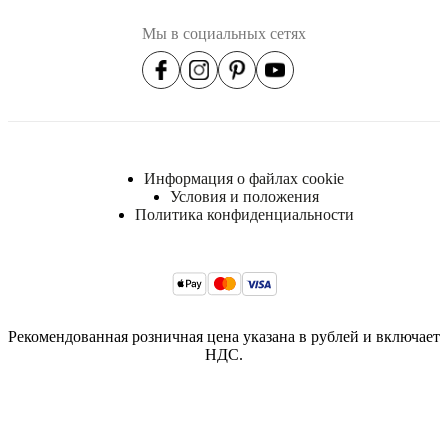
Пеноматериал
Мы в социальных сетях
плотностью
23
кг/
м3
(EV2315)
Рама
Массив
дерева,
Информация о файлах cookie
ДСП,
Условия и положения
фанера
Политика конфиденциальности
Сиденье
Пеноматериал
плотностью
35
кг/
м3
Рекомендованная розничная цена указана в рублей и включает
(HR3532)
НДС.
Пеноматериал
плотностью
30
кг/
м3