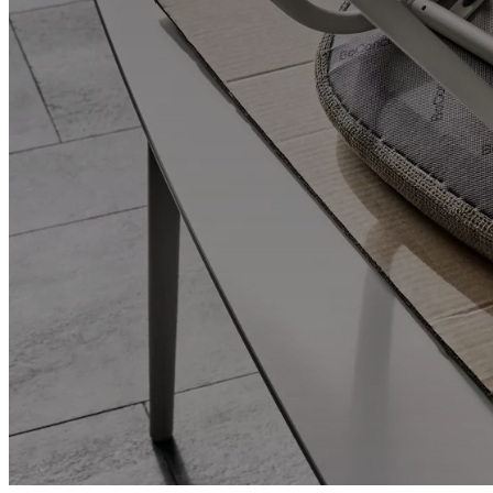
and
certifications
Заявление
о
доступности
Стать
франчайзи
Professionals
Trade
Program
Projects
Articles
and
news