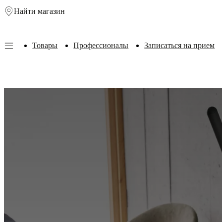
Найти магазин
Skip to main content
Товары
Профессионалы
Записаться на прием
Товары
Диваны
Стулья
Столы
Решения
для
хранения
Кровати
Пространство
под
открытым
небом
Лампы
Ковры
Аксессуары
Коллекции
Коллекции
диванов
Коллекции
столов
мебель
Коллекции
стульев
Кресла
Beds
collections
Коллекции
хранения
Коллекции
аксессуаров
Коллекция
тканей
и
кожи
Комнаты
Гостиные
Столовые
Спальни
Пространства
под
открытым