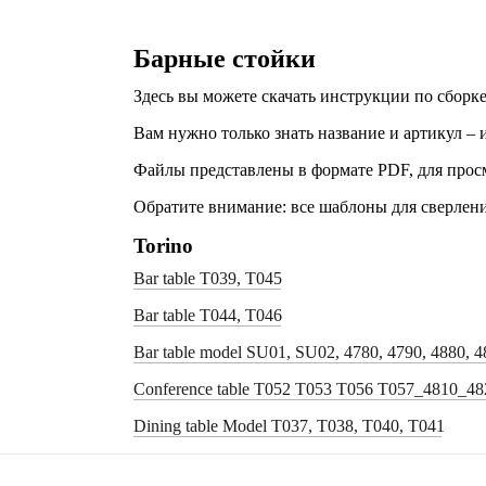
Барные стойки
Здесь вы можете скачать инструкции по сборк
Вам нужно только знать название и артикул – 
Файлы представлены в формате PDF, для просм
Обратите внимание: все шаблоны для сверлени
Torino
Bar table T039, T045
Bar table T044, T046
Bar table model SU01, SU02, 4780, 4790, 4880, 4
Conference table T052 T053 T056 T057_4810_4
Dining table Model T037, T038, T040, T041