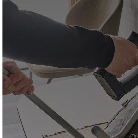
небом
Небольшие
пространства
Домашние
офисы
BoConcept
+
Helena
Christensen
Вдохновение
Служба
поддержки
клиентов
Контакты
Доставка
Уход
за
изделиями
Инструкции
по
сборке
Гарантия
Юридические
вопросы
Услуга
выезда
дизайнера
Заказать
образцы
Найти
магазин
О
BoConcept
Ценности
Корпоративная
ответственность
История
Пресс-
зал
Мастерство
и
качество
Познакомьтесь
с
нашими
дизайнерами
Персонализация
Вакансии
Standards