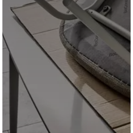
de
BoConcept
Valeurs
Responsabilité
de
l’entreprise
L’histoire
Espace
presse
Savoir-
faire
et
qualité
Rencontre
avec
nos
designers
Personnalisation
Carrières
Standards
and
certifications
Déclaration
d’accessibilité
Devenir
franchisé
Professionals
Trade
Program
Projects
Articles
and
news