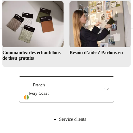
Conference table T052 T053 T056
T057_4810_4820_4830_4840_4850_4860
Dining table Model T037, T038, T040, T041
Commandez des échantillons
Besoin d’aide ? Parlons-en
de tissu gratuits
French
Ivory Coast
Service clients
Trouver un magasin
À propos de BoConcept