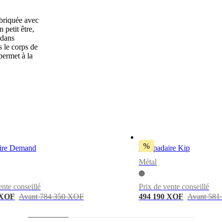
abriquée avec
 petit être,
 dans
s le corps de
permet à la
%
ire Demand
Lampadaire Kip
Métal
ente conseillé
Prix de vente conseillé
 XOF
Avant 784 350 XOF
494 190 XOF
Avant 581