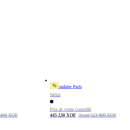
%
Lampadaire Paris
Métal
Prix de vente conseillé
 400 XOF
445 230 XOF
Avant 523 800 XOF