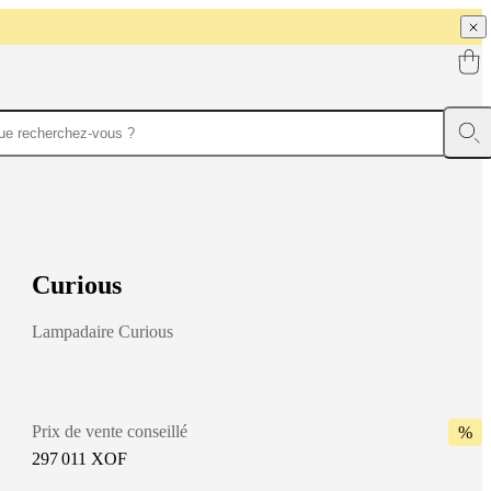
C
u
r
i
o
u
s
Lampadaire Curious
Prix de vente conseillé
%
297 011 XOF