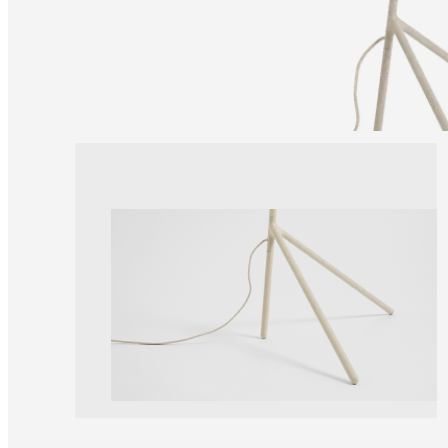
un
magasin
À
propos
de
BoConcept
Valeurs
Responsabilité
de
l’entreprise
L’histoire
Espace
presse
Savoir-
faire
et
qualité
Rencontre
avec
nos
designers
Personnalisation
Carrières
Standards
and
certifications
Déclaration
d’accessibilité
Devenir
franchisé
Professionals
Trade
Program
Projects
Articles
and
news