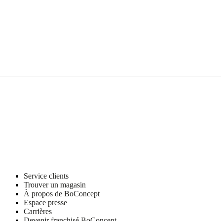
Pedersen
lightSource
E14
max
40W
withOnOffSwitch
Oui
Instructions
d’assemblage
Montage
facile
Instructions
Service clients
d’assemblage
Trouver un magasin
À propos de BoConcept
Espace presse
Carrières
Téléchargements
Devenir franchisé BoConcept