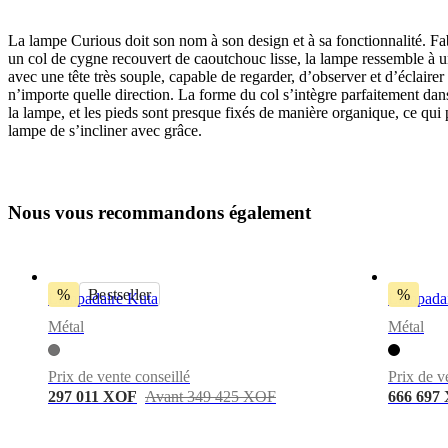
La lampe Curious doit son nom à son design et à sa fonctionnalité. F
un col de cygne recouvert de caoutchouc lisse, la lampe ressemble à un
avec une tête très souple, capable de regarder, d’observer et d’éclairer
n’importe quelle direction. La forme du col s’intègre parfaitement dan
la lampe, et les pieds sont presque fixés de manière organique, ce qui 
lampe de s’incliner avec grâce.
Lampe
métal
gris
chaud
N
o
u
s
v
o
u
s
r
e
c
o
m
m
a
n
d
o
n
s
é
g
a
l
e
m
e
n
t
bulbIncluded
Non
%
Bestseller
%
Lampadaire Kuta
Lampada
colourCord
Métal
Métal
Tissu,
taupe
Prix de vente conseillé
Prix de v
Design
297 011 XOF
Avant 349 425 XOF
666 697
par
Henrik