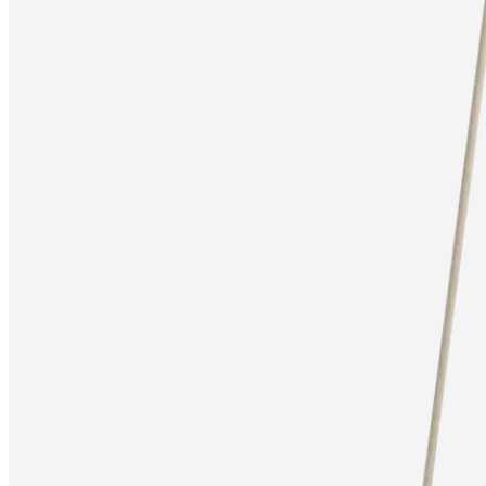
rangements
Collections
d’accessoires
Collection
tissu
et
cuir
Mobiliers
d'exposition
Pièces
Séjours
Salles
à
manger
Chambres
Aménagements
extérieurs
Petits
espaces
Bureaux
BoConcept
+
Helena
Christensen
Inspiration
Service
clients
Contact
Délai
de
livraison
Entretien
des
meubles
Instructions
d’assemblage
Garantie
Juridique
Service
de
Décoration
d'Intérieur
Commandez
des
échantillons
gratuits
Trouver