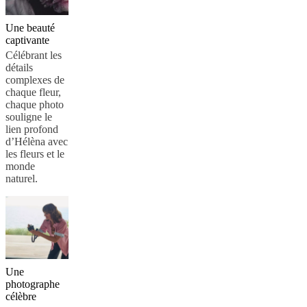
de
BoConcept
Valeurs
Responsabilité
Une beauté
de
captivante
l’entreprise
L’histoire
Espace
Célébrant les
presse
Savoir-
détails
faire
complexes de
et
chaque fleur,
qualité
Rencontre
chaque photo
avec
souligne le
nos
lien profond
designers
Personnalisation
Carrières
Standards
d’Hélèna avec
and
les fleurs et le
certifications
Déclaration
monde
d’accessibilité
Devenir
naturel.
franchisé
Professionals
Trade
Program
Projects
Articles
and
news
Une
photographe
célèbre