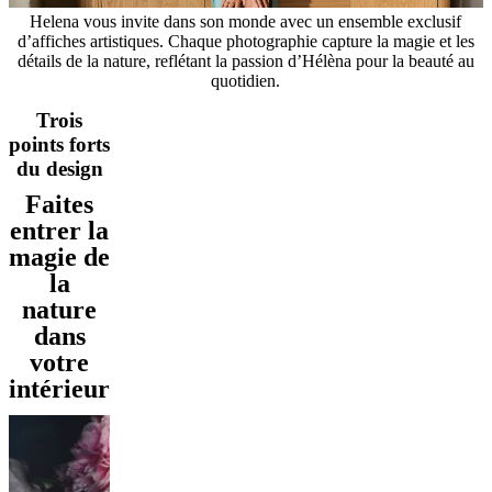
et
Helena vous invite dans son monde avec un ensemble exclusif
cuir
Mobiliers
d’affiches artistiques. Chaque photographie capture la magie et les
d'exposition
Pièces
Séjours
Salles
détails de la nature, reflétant la passion d’Hélèna pour la beauté au
à
quotidien.
manger
Chambres
Aménagements
extérieurs
Petits
Trois
espaces
Bureaux
BoConcept
points forts
+
du design
Helena
Christensen
Inspiration
Service
Faites
clients
Contact
Délai
entrer la
de
magie de
livraison
Entretien
des
la
meubles
Instructions
nature
d’assemblage
Garantie
Juridique
Service
dans
de
Décoration
votre
d'Intérieur
Commandez
intérieur
des
échantillons
gratuits
Trouver
un
magasin
À
propos