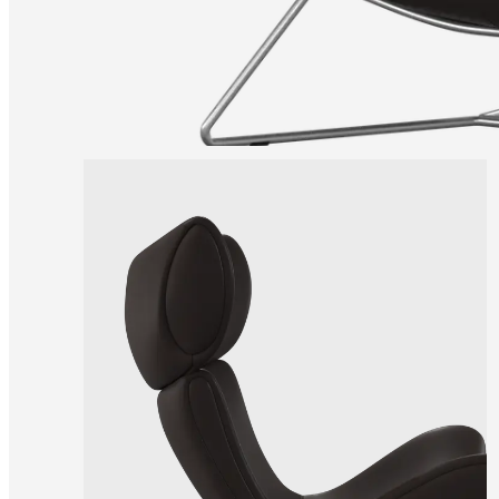
una
tienda
Acerca
de
BoConcept
Valores
Responsabilidad
social
corporativa
La
historia
Sala
de
prensa
Artesanía
y
calidad
Conoce
a
nuestros
diseñadores
Personalización
Carrera
Standards
and
certifications
Declaración
de
accesibilidad
Hazte
franquiciado
Professionals
Trade
Program
Projects
Articles
and
news