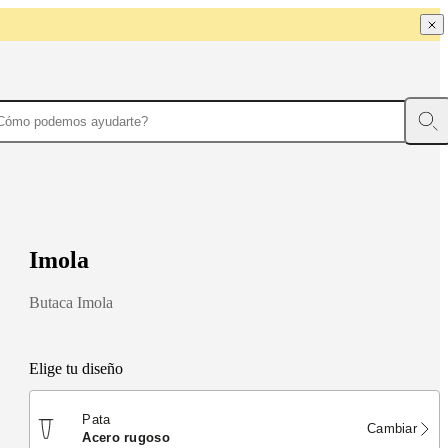
I
m
o
l
a
Butaca Imola
Elige tu diseño
Pata
Cambiar
acero rugoso