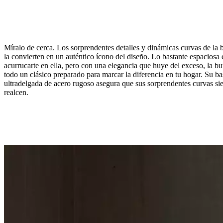
Míralo de cerca. Los sorprendentes detalles y dinámicas curvas de la 
la convierten en un auténtico ícono del diseño. Lo bastante espaciosa
acurrucarte en ella, pero con una elegancia que huye del exceso, la bu
todo un clásico preparado para marcar la diferencia en tu hogar. Su ba
ultradelgada de acero rugoso asegura que sus sorprendentes curvas si
realcen.
Pata
acero
rugoso
Tapizado
Piel
Nordic
Vintage
marrón
oscuro
5152
Diseñada