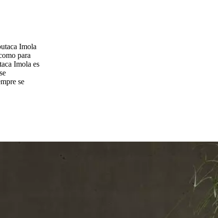
butaca Imola
 como para
taca Imola es
se
empre se