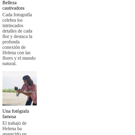
Belleza
BoConcept
Valores
Responsabilidad
cautivadora
social
Cada fotografía
corporativa
La
celebra los
historia
Sala
intrincados
de
detalles de cada
prensa
Artesanía
flor y destaca la
y
profunda
calidad
Conoce
conexión de
a
Helena con las
nuestros
flores y el mundo
diseñadores
Personalización
Carrera
Standards
natural.
and
certifications
Declaración
de
accesibilidad
Hazte
franquiciado
Professionals
Trade
Program
Projects
Articles
and
news
Una fotógrafa
famosa
El trabajo de
Helena ha
aparecido en