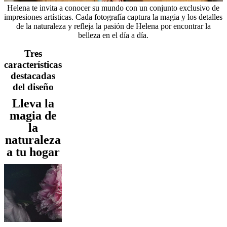
al
Helena te invita a conocer su mundo con un conjunto exclusivo de
aire
impresiones artísticas. Cada fotografía captura la magia y los detalles
libre
Espacios
de la naturaleza y refleja la pasión de Helena por encontrar la
pequeños
Oficinas
belleza en el día a día.
en
casa
BoConcept
Tres
+
características
Helena
destacadas
Christensen
Inspiración
Atención
del diseño
al
cliente
Contacto
Entrega
Cuidado
Lleva la
del
magia de
producto
Instrucciones
de
la
montaje
Garantía
Legal
Servicio
naturaleza
de
a tu hogar
decoración
de
interiores
gratis
Solicita
muestras
gratis
Buscar
una
tienda
Acerca
de