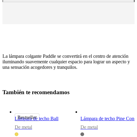
La lámpara colgante Paddle se convertirá en el centro de atención
iluminando suavemente cualquier espacio para lograr un aspecto y
una sensación acogedores y tranquilos.
Tamaño
T
a
m
b
i
é
n
t
e
r
e
c
o
m
e
n
d
a
m
o
s
A34xØ45cm
Lámpara
metal
Bestseller
Lámpara de techo Ball
Lámpara de techo Pine Cone
gris
De metal
De metal
mate