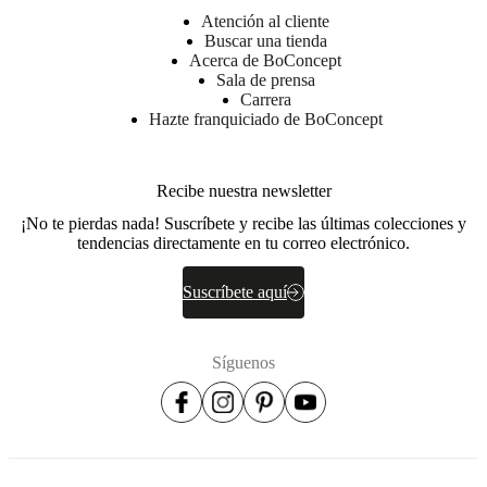
Atención al cliente
Instrucciones
Buscar una tienda
de
Acerca de BoConcept
montaje
Sala de prensa
No
Carrera
requiere
Hazte franquiciado de BoConcept
montaje
Instrucciones
Recibe nuestra newsletter
de montaje
¡No te pierdas nada! Suscríbete y recibe las últimas colecciones y
tendencias directamente en tu correo electrónico.
Descargas
Suscríbete aquí
Hoja de
producto
Síguenos
BoConcept
A/S
Fabriksvej
4