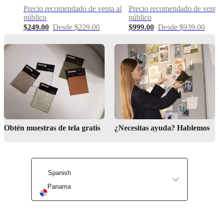
bulbIncluded
Precio recomendado de venta al
Precio recomendado de venta
público
público
No
$249.00
Desde $229.00
$999.00
Desde $939.00
colourCord
Tela,
gris
cálido
Diseñada
por
Henrik
Pedersen
Obtén muestras de tela gratis
¿Necesitas ayuda? Hablemos
lightSource
E27
max
25W
Spanish
Panama
withOnOffSwitch
No