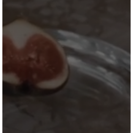
BoConcept
Valores
Responsabilidad
social
corporativa
La
historia
Sala
de
prensa
Artesanía
y
calidad
Conoce
a
nuestros
diseñadores
Personalización
Carrera
Standards
and
certifications
Declaración
de
accesibilidad
Hazte
franquiciado
Professionals
Trade
Program
Projects
Articles
and
news