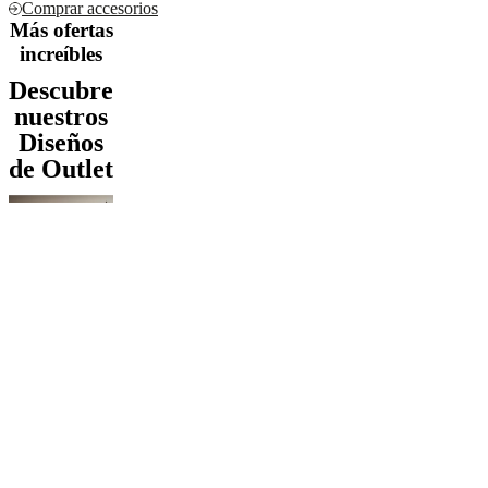
Comprar accesorios
Más ofertas
increíbles
Descubre
nuestros
Diseños
de Outlet
Estilo
excepcional,
ofertas
exclusivas
Con suntuosos
sofás,
elegantes sillas
y estilizadas
mesas de
comedor,