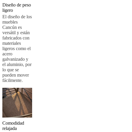
Diseño de peso
BoConcept
Valores
Responsabilidad
ligero
social
corporativa
La
El diseño de los
historia
Sala
muebles
de
Cancún es
prensa
Artesanía
versátil y están
y
fabricados con
calidad
Conoce
materiales
a
ligeros como el
nuestros
acero
diseñadores
Personalización
Carrera
Standards
galvanizado y
and
el aluminio, por
certifications
Declaración
lo que se
de
pueden mover
accesibilidad
Hazte
fácilmente.
franquiciado
Professionals
Trade
Program
Projects
Articles
and
news
Comodidad
relajada