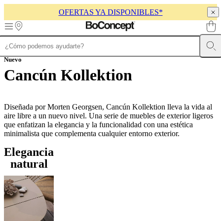
OFERTAS YA DISPONIBLES*
Skip to main content
Muebles
Nuevo
Sofás
Sillas
Mesas
Almacenamiento
Camas
Exteriores
Lámparas
de
Cancún Kollektion
sofás
Colecciones
de
mesas
Colecciones
de
Diseñada por Morten Georgsen, Cancún Kollektion lleva la vida al
sillas
Butacas
aire libre a un nuevo nivel. Una serie de muebles de exterior ligeros
Colecciones
Beds
que enfatizan la elegancia y la funcionalidad con una estética
collections
Colecciones
minimalista que complementa cualquier entorno exterior.
de
almacenamiento
Colecciones
Elegancia
de
natural
accesorios
Colección
de
tejidos
y
pieles
Outlet
de
muebles
Espacios
Salas
Comedores
Dormitorios
Espacios