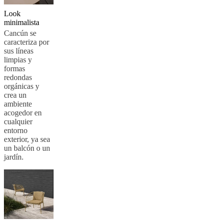
al
Look
aire
minimalista
libre
Espacios
Cancún se
pequeños
Oficinas
caracteriza por
en
sus líneas
casa
BoConcept
limpias y
+
formas
Helena
redondas
Christensen
Inspiración
Atención
orgánicas y
al
crea un
cliente
Contacto
Entrega
Cuidado
ambiente
del
acogedor en
producto
Instrucciones
cualquier
de
entorno
montaje
Garantía
Legal
Servicio
exterior, ya sea
de
un balcón o un
decoración
jardín.
de
interiores
gratis
Solicita
muestras
gratis
Buscar
una
tienda
Acerca
de