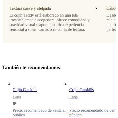
neutros
Textura suave y afelpada
y
Cálidos
la
El cojín Teddy está elaborado en una tela
Desde 
superficie
irresistiblemente acogedora, ofrece comodidad y
relajan
táctil
suavidad visual y aporta una rica experiencia
una se
añaden
sensorial a sofás, camas o rincones de lectura.
perfec
calidez
y
estilo
en
capas
a
los
interiores
T
a
m
b
i
é
n
t
e
r
e
c
o
m
e
n
d
a
m
o
s
Pieza
de
acento
perfecta
Cojín Catskills
Cojín Catskills
para
espacios
Lana
Lana
modernos
o
Precio recomendado de venta al
Precio recomendado de venta
rincones
público
público
para