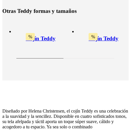
O
t
r
a
s
T
e
d
d
y
f
o
r
m
a
s
y
t
a
m
a
ñ
o
s
%
%
Cojín Teddy
Cojín Teddy
Diseñado por Helena Christensen, el cojín Teddy es una celebración
a la suavidad y la sencillez. Disponible en cuatro sofisticados tonos,
su tela afelpada y táctil aporta un toque súper suave, cálido y
acogedoro a tu espacio. Ya sea solo o combinado