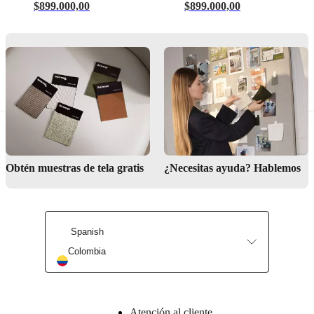
$899.000,00
$899.000,00
relajarse
Descargas
Hoja de
producto
Materiales
Filling
Obtén muestras de tela gratis
¿Necesitas ayuda? Hablemos
pluma
Composition
100%
poliéster
Spanish
BoConcept
Colombia
A/S
Fabriksvej
4
DK-
Atención al cliente