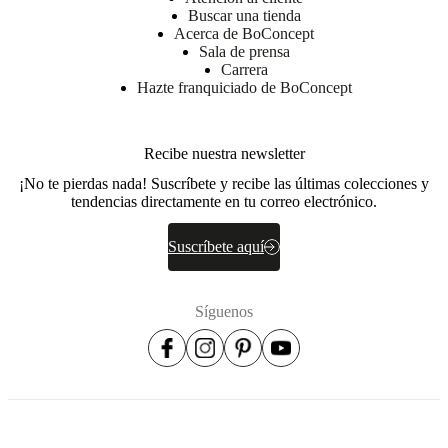
6870
Buscar una tienda
Ølgod
Acerca de BoConcept
Sala de prensa
Más
Carrera
información
Hazte franquiciado de BoConcept
No. de
107000020023
artículo
Recibe nuestra newsletter
¡No te pierdas nada! Suscríbete y recibe las últimas colecciones y
tendencias directamente en tu correo electrónico.
Suscríbete aquí
Síguenos
Dimensiones
y
pesos
Diámetro
50