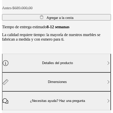
BoConcept
Valores
Responsabilidad
Antes $689.000,00
social
corporativa
La
Agregar a la cesta
historia
Sala
de
Tiempo de entrega estimado
8-12 semanas
prensa
Artesanía
y
La calidad requiere tiempo: la mayoría de nuestros muebles se
calidad
Conoce
fabrican a medida y con esmero para ti.
a
nuestros
diseñadores
Personalización
Carrera
Standards
and
certifications
Declaración
Detalles del producto
de
accesibilidad
Hazte
franquiciado
Professionals
Trade
Program
Projects
Articles
and
Dimensiones
news
¿Necesitas ayuda? Haz una pregunta