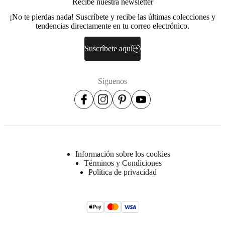
Recibe nuestra newsletter
contrachapado,
mesonito,
¡No te pierdas nada! Suscríbete y recibe las últimas colecciones y
guata
tendencias directamente en tu correo electrónico.
200g/m2
Espuma
Suscríbete aquí
23kgs/m3
Estructura
Pino
Síguenos
macizo,
contrachapado,
tablero
de
particulas
,
mesonito
Información sobre los cookies
Asiento
Términos y Condiciones
Madera
Política de privacidad
maciza,
contrachapado,
tablero
de
partículas
,