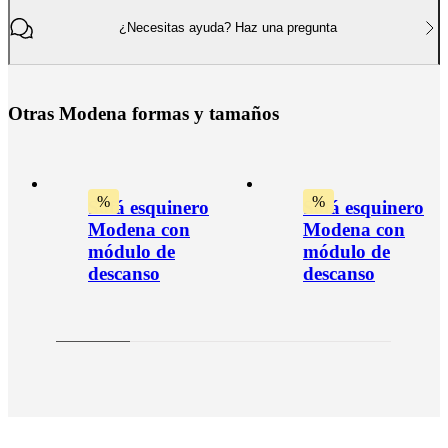
¿Necesitas ayuda? Haz una pregunta
O
t
r
a
s
M
o
d
e
n
a
f
o
r
m
a
s
y
t
a
m
a
ñ
o
s
%
%
Sofá esquinero
Sofá esquinero
Modena con
Modena con
módulo de
módulo de
descanso
descanso