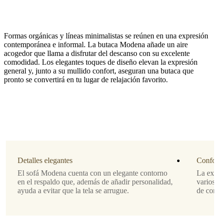
Formas orgánicas y líneas minimalistas se reúnen en una expresión
contemporánea e informal. La butaca Modena añade un aire
acogedor que llama a disfrutar del descanso con su excelente
comodidad. Los elegantes toques de diseño elevan la expresión
general y, junto a su mullido confort, aseguran una butaca que
pronto se convertirá en tu lugar de relajación favorito.
Pata
estructura
lacada
negro
mate
Tapizado
tela
Detalles elegantes
Confor
Lazio
El sofá Modena cuenta con un elegante contorno
La exc
beige
en el respaldo que, además de añadir personalidad,
varios
3091
ayuda a evitar que la tela se arrugue.
de conf
Dirección
del