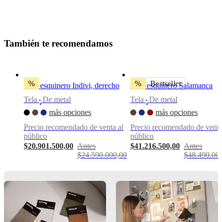
sofá
izquierdo
Diseñada
T
a
m
b
i
é
n
t
e
r
e
c
o
m
e
n
d
a
m
o
s
por
Morten
Georgsen
%
%
Bestseller
Sofá esquinero Indivi, derecho
Sofá esquinero Salamanca
Tela
De metal
Tela
De metal
Instrucciones
•
•
de
más opciones
más opciones
montaje
Precio recomendado de venta al
Precio recomendado de venta
Fácil
público
público
de
montar
$20.901.500,00
Antes
$41.216.500,00
Antes
$24.590.000,00
$48.490.00
Instrucciones
de montaje
Descargas