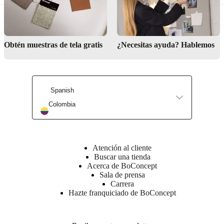
Hoja de
producto
Obtén muestras de tela gratis
¿Necesitas ayuda? Hablemos
Materiales
Reposabrazos
contrachapado,
tablero
Spanish
de
Colombia
partículas,
mesonito,
guata
200g/m2.
Foam
Atención al cliente
25kgs/m3
Buscar una tienda
16kgs/m3
Acerca de BoConcept
Sala de prensa
Respaldo
Carrera
Madera
Hazte franquiciado de BoConcept
maciza,
tablero
de
particulas,