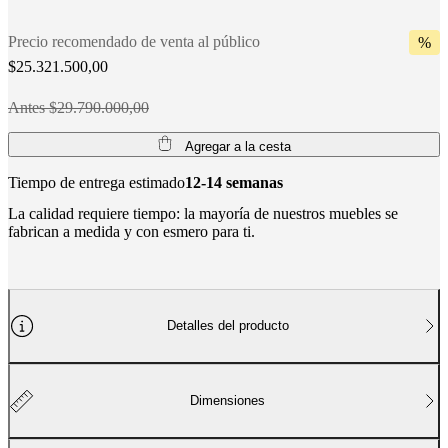
BoConcept
Valores
Responsabilidad
social
Precio recomendado de venta al público
%
corporativa
La
$25.321.500,00
historia
Sala
de
Antes $29.790.000,00
prensa
Artesanía
y
calidad
Conoce
Agregar a la cesta
a
nuestros
Tiempo de entrega estimado
12-14 semanas
diseñadores
Personalización
Carrera
Standards
La calidad requiere tiempo: la mayoría de nuestros muebles se
and
fabrican a medida y con esmero para ti.
certifications
Declaración
de
accesibilidad
Hazte
franquiciado
Professionals
Trade
Program
Projects
Articles
and
Detalles del producto
news
Dimensiones