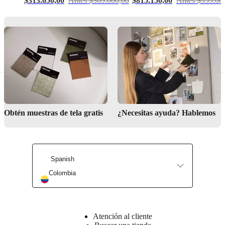
$313.650,00
Antes $369.000,00
$815.150,00
Antes $959.00
Más
información
Instrucciones
de
mantenimiento
Limpiar
con
un
paño
seco
Obtén muestras de tela gratis
¿Necesitas ayuda? Hablemos
cuando
sea
necesario
Spanish
No. de
104011033670
Colombia
artículo
Atención al cliente