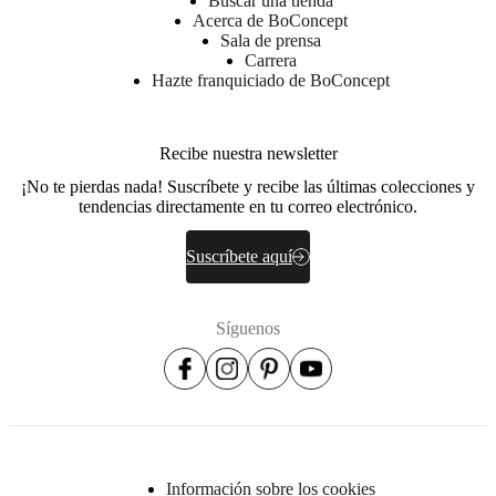
Buscar una tienda
Acerca de BoConcept
Sala de prensa
Carrera
Hazte franquiciado de BoConcept
Dimensiones
y
pesos
Recibe nuestra newsletter
Profundidad
¡No te pierdas nada! Suscríbete y recibe las últimas colecciones y
24½
tendencias directamente en tu correo electrónico.
cm
Suscríbete aquí
Altura
35½
cm
Síguenos
Peso
3
kg
Anchura
Información sobre los cookies
47