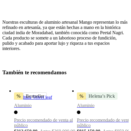
Nuestras esculturas de aluminio artesanal Mango representan lo más
refinado en artesanía, ya que están hechas a mano en la histórica
ciudad india de Moradabad, también conocida como Peetal Nagri.
Cada producto se somete a un laborioso proceso de fundición,
pulido y acabado para aportar lujo y riqueza a tus espacios
interiores.
Descargas
Hoja de
producto
T
a
m
b
i
é
n
t
e
r
e
c
o
m
e
n
d
a
m
o
s
BoConcept
A/S
%
Bestseller
%
Helena’s Pick
Escultura Velvet leaf
Escultura Flora 5
Fabriksvej
4
Aluminio
Aluminio
DK-
6870
Precio recomendado de venta al
Precio recomendado de venta
Ølgod
público
público