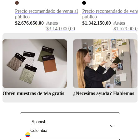
Diseñada
por
Precio recomendado de venta al
Precio recomendado de venta
Henrik
público
público
Pedersen
$2.676.650,00
Antes
$1.342.150,00
Antes
$3.149.000,00
$1.579.000,0
Funciones
principales
Brazo
ajustable
lightSource
E14
max
40W
Obtén muestras de tela gratis
¿Necesitas ayuda? Hablemos
withOnOffSwitch
Sí
Spanish
Instrucciones
Colombia
de
montaje