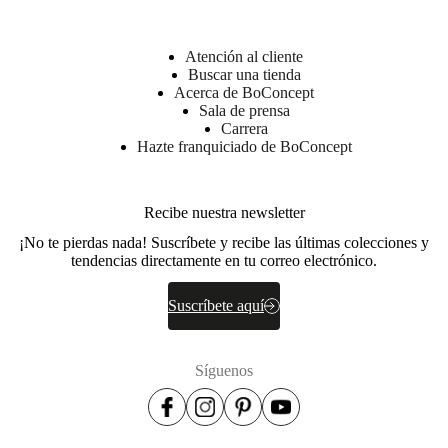
Fácil
de
montar
Atención al cliente
Buscar una tienda
Acerca de BoConcept
Instrucciones
Sala de prensa
de montaje
Carrera
Hazte franquiciado de BoConcept
Descargas
Recibe nuestra newsletter
Hoja de
producto
¡No te pierdas nada! Suscríbete y recibe las últimas colecciones y
tendencias directamente en tu correo electrónico.
BoConcept
Suscríbete aquí
A/S
Fabriksvej
4
Síguenos
DK-
6870
Ølgod