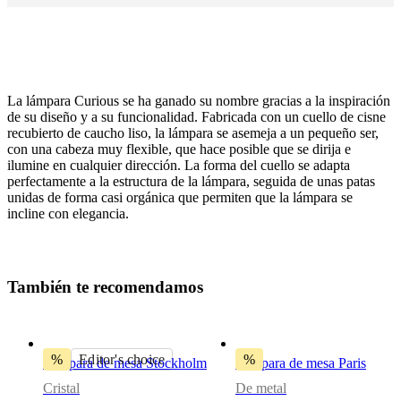
La lámpara Curious se ha ganado su nombre gracias a la inspiración
de su diseño y a su funcionalidad. Fabricada con un cuello de cisne
recubierto de caucho liso, la lámpara se asemeja a un pequeño ser,
con una cabeza muy flexible, que hace posible que se dirija e
ilumine en cualquier dirección. La forma del cuello se adapta
perfectamente a la estructura de la lámpara, seguida de unas patas
Lámpara
unidas de forma casi orgánica que permiten que la lámpara se
incline con elegancia.
metal
negro
bulbIncluded
T
a
m
b
i
é
n
t
e
r
e
c
o
m
e
n
d
a
m
o
s
No
colourCord
Tela,
%
Editor's choice
%
Lámpara de mesa Stockholm
Lámpara de mesa Paris
negro
Cristal
De metal