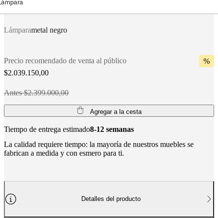
Lámpara
BoConcept
Valores
Responsabilidad
social
corporativa
La
Lámpara
metal negro
historia
Sala
de
prensa
Artesanía
Precio recomendado de venta al público
%
y
calidad
Conoce
$2.039.150,00
a
nuestros
Antes $2.399.000,00
diseñadores
Personalización
Carrera
Standards
and
Agregar a la cesta
certifications
Declaración
de
Tiempo de entrega estimado
8-12 semanas
accesibilidad
Hazte
franquiciado
Professionals
Trade
La calidad requiere tiempo: la mayoría de nuestros muebles se
Program
Projects
Articles
fabrican a medida y con esmero para ti.
and
news
Detalles del producto