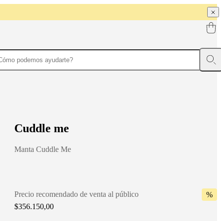
C
u
d
d
l
e
m
e
Manta Cuddle Me
Precio recomendado de venta al público
%
$356.150,00