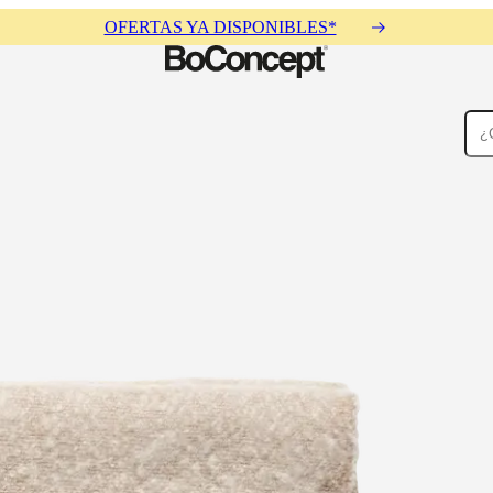
OFERTAS YA DISPONIBLES*
Alfombras
Accesorios
Colecciones
Colecciones