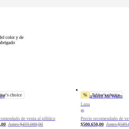
del color y de
 abrigado
tor's choice
%
Editor's choice
osy
Manta Keep Me Warm
Lana
comendado de venta al público
Precio recomendado de ven
,00
Antes $459.000,00
$500.650,00
Antes $589.