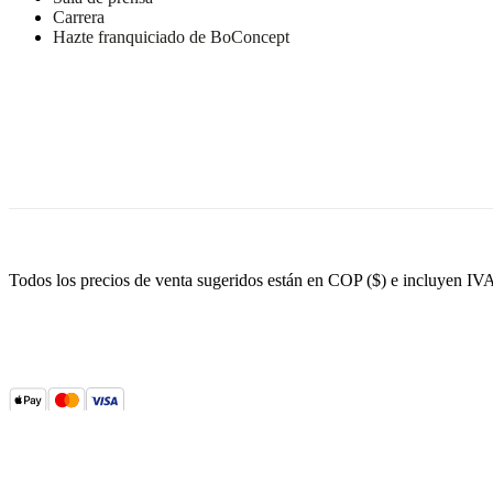
seco
Carrera
Hazte franquiciado de BoConcept
No. de
104011034240
artículo
Todos los precios de venta sugeridos están en COP ($) e incluyen IV
Dimensiones
y
pesos
Longitud
170
cm
Peso