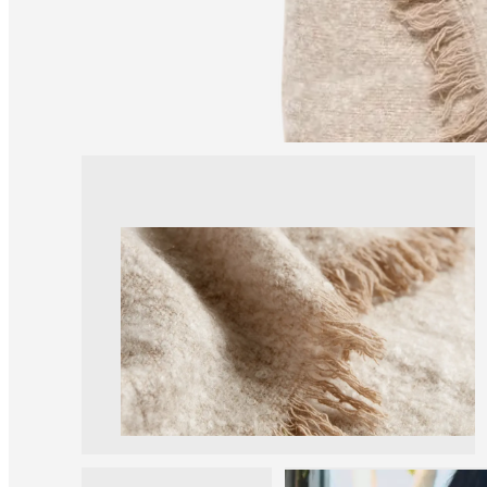
una
tienda
Acerca
de
BoConcept
Valores
Responsabilidad
social
corporativa
La
historia
Sala
de
prensa
Artesanía
y
calidad
Conoce
a
nuestros
diseñadores
Personalización
Carrera
Standards
and
certifications
Declaración
de
accesibilidad
Hazte
franquiciado
Professionals
Trade
Program
Projects
Articles
and
news