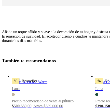
Añade un toque cálido y suave a la decoración de tu hogar y disfruta 
la sensación de suavidad. El acogedor diseño a cuadros te mantendrá
durante los días más fríos.
Descargas
T
a
m
b
i
é
n
t
e
r
e
c
o
m
e
n
d
a
m
o
s
Hoja de
producto
%
Bestseller
%
Edi
Manta Keep Me Warm
Manta C
Lana
Lana
Materiales
Composition
Precio recomendado de venta al público
Precio re
41%
$500.650,00
Antes $589.000,00
$390.150
lana/38%