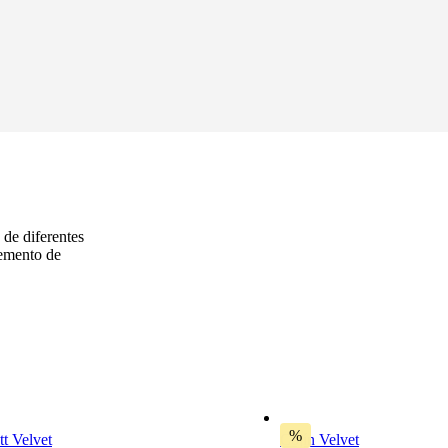
 de diferentes
lemento de
%
t Velvet
Cojín Velvet