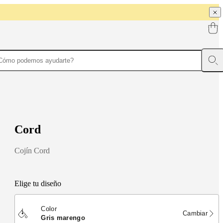
C
o
r
d
Cojín Cord
Elige tu diseño
Color
Cambiar
gris marengo