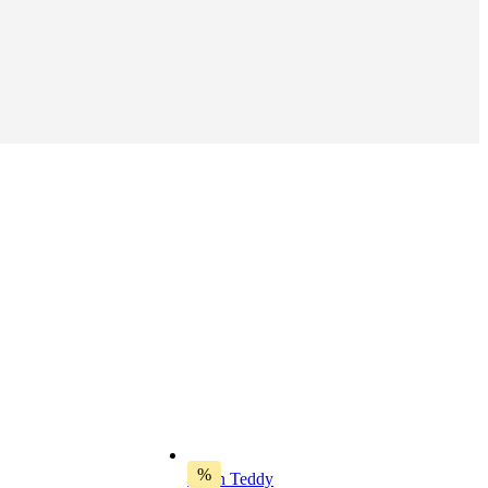
%
Cojín Teddy