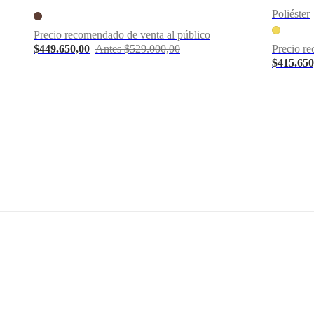
L43xL43cm
Poliéster
Descargas
Precio recomendado de venta al público
$449.650,00
Antes $529.000,00
Precio re
Hoja de
$415.650
producto
Materiales
Filling
pluma
Composition
100%
poliéster
BoConcept
A/S
Fabriksvej
4
DK-