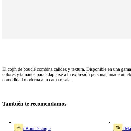
El cojín de bouclé combina calidez y textura. Disponible en una gama
colores y tamaños para adaptarse a tu expresión personal, añade un e
comodidad moderna a tu cama o sala.
Color
T
a
m
b
i
é
n
t
e
r
e
c
o
m
e
n
d
a
m
o
s
gris
marengo
Tamaño
%
%
Cojín Bouclé single
Cojín Mat