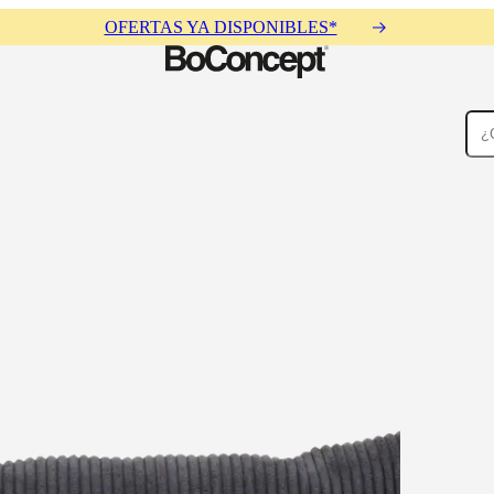
OFERTAS YA DISPONIBLES*
Alfombras
Accesorios
Colecciones
Colecciones