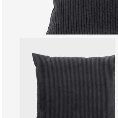
una
tienda
Acerca
de
BoConcept
Valores
Responsabilidad
social
corporativa
La
historia
Sala
de
prensa
Artesanía
y
calidad
Conoce
a
nuestros
diseñadores
Personalización
Carrera
Standards
and
certifications
Declaración
de
accesibilidad
Hazte
franquiciado
Professionals
Trade
Program
Projects
Articles
and
news